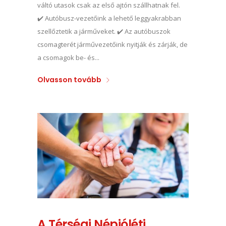
váltó utasok csak az első ajtón szállhatnak fel.
✔️ Autóbusz-vezetőink a lehető leggyakrabban
szellőztetik a járműveket. ✔️ Az autóbuszok
csomagterét járművezetőink nyitják és zárják, de
a csomagok be- és...
Olvasson tovább
A Térségi Népjóléti