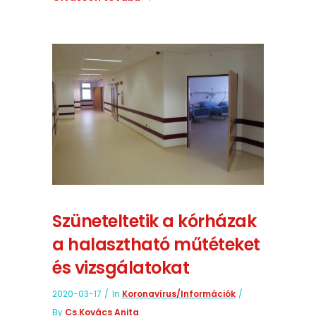
Szüneteltetik a kórházak
a halasztható műtéteket
és vizsgálatokat
2020-03-17
In
Koronavírus/információk
By
Cs.Kovács Anita