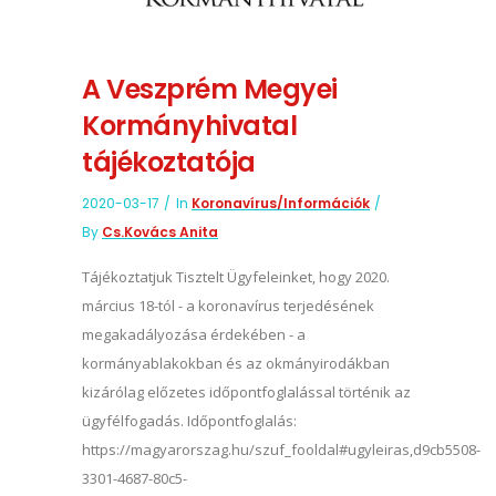
A Veszprém Megyei
Kormányhivatal
tájékoztatója
2020-03-17
In
Koronavírus/információk
By
Cs.Kovács Anita
Tájékoztatjuk Tisztelt Ügyfeleinket, hogy 2020.
március 18-tól - a koronavírus terjedésének
megakadályozása érdekében - a
kormányablakokban és az okmányirodákban
kizárólag előzetes időpontfoglalással történik az
ügyfélfogadás. Időpontfoglalás:
https://magyarorszag.hu/szuf_fooldal#ugyleiras,d9cb5508-
3301-4687-80c5-