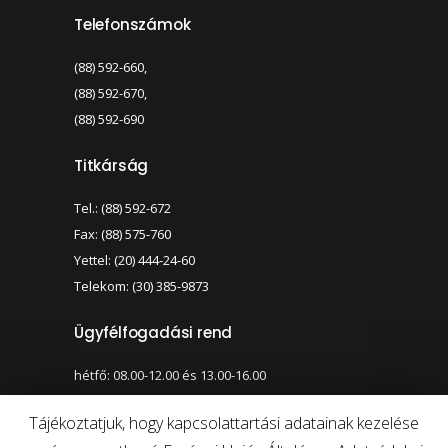
Telefonszámok
(88) 592-660,
(88) 592-670,
(88) 592-690
Titkárság
Tel.: (88) 592-672
Fax: (88) 575-760
Yettel: (20) 444-24-60
Telekom: (30) 385-9873
Ügyfélfogadási rend
hétfő: 08.00-12.00 és 13.00-16.00
szerda: 08.00-12.00 és 13.00-17.00
Tájékoztatjuk, hogy kapcsolattartási adatainak kezelése
Nagy kontraszt váltása