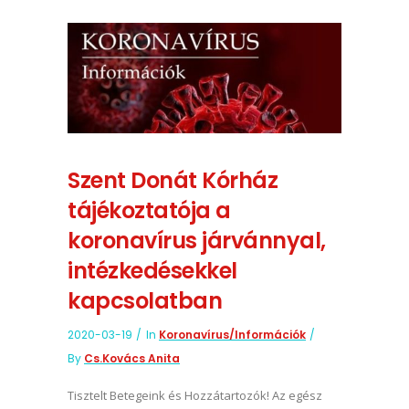
Szent Donát Kórház
tájékoztatója a
koronavírus járvánnyal,
intézkedésekkel
kapcsolatban
2020-03-19
In
Koronavírus/információk
By
Cs.Kovács Anita
Tisztelt Betegeink és Hozzátartozók! Az egész