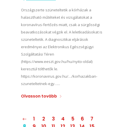
Országszerte szüneteltetik a kórházak a
halasztható műtéteket és vizsgálatokat a
koronavírus-fertőzés miatt, csak a sürgősségi
beavatkozásokat végzik el. A leletkiadásokat is
szüneteltetik. A diagnosztikai eljárások
eredményei az Elektronikus Egészségügyi
Szolgáltatási Téren
(https://www.eeszt.gov.hu/hu/nyito-oldal)
keresztül tölthetők le.
https://koronavirus.gov.hu/…/korhazakban-
szuneteltetnek-egy…...
Olvasson tovább
1
2
3
4
5
6
7
8
9
10
11
12
13
14
15