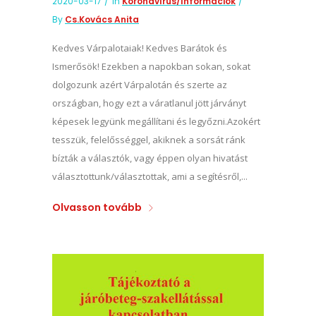
2020-03-17
In
Koronavírus/információk
By
Cs.Kovács Anita
Kedves Várpalotaiak! Kedves Barátok és
Ismerősök! Ezekben a napokban sokan, sokat
dolgozunk azért Várpalotán és szerte az
országban, hogy ezt a váratlanul jött járványt
képesek legyünk megállítani és legyőzni.Azokért
tesszük, felelősséggel, akiknek a sorsát ránk
bízták a választók, vagy éppen olyan hivatást
választottunk/választottak, ami a segítésről,...
Olvasson tovább