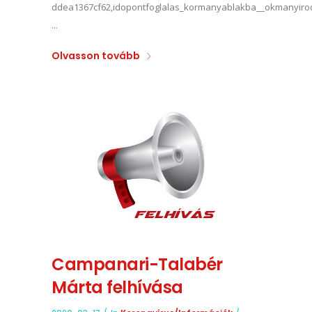
ddea1367cf62,idopontfoglalas_kormanyablakba__okmanyir
...
Olvasson tovább
Campanari-Talabér
Márta felhívása