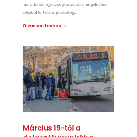
maradandó egészségkárosodás megelőzése
céljából történne, járóbeteg...
Olvasson tovább
Március 19-től a