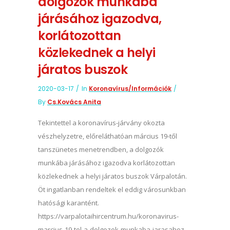
dolgozók munkába
járásához igazodva,
korlátozottan
közlekednek a helyi
járatos buszok
2020-03-17
In
Koronavírus/információk
By
Cs.Kovács Anita
Tekintettel a koronavírus-járvány okozta
vészhelyzetre, előreláthatóan március 19-től
tanszünetes menetrendben, a dolgozók
munkába járásához igazodva korlátozottan
közlekednek a helyi járatos buszok Várpalotán.
Öt ingatlanban rendeltek el eddig városunkban
hatósági karantént.
https://varpalotaihircentrum.hu/koronavirus-
marcius-19-tol-a-dolgozok-munkaba-jarasahoz-