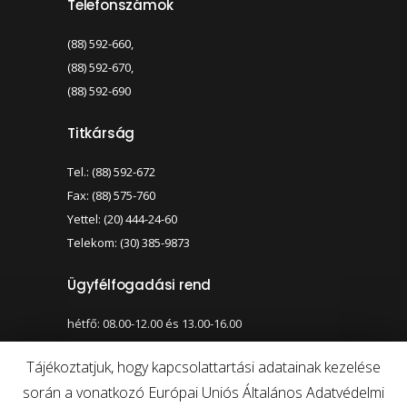
Telefonszámok
(88) 592-660,
(88) 592-670,
(88) 592-690
Titkárság
Tel.: (88) 592-672
Fax: (88) 575-760
Yettel: (20) 444-24-60
Telekom: (30) 385-9873
Ügyfélfogadási rend
hétfő: 08.00-12.00 és 13.00-16.00
szerda: 08.00-12.00 és 13.00-17.00
Tájékoztatjuk, hogy kapcsolattartási adatainak kezelése
során a vonatkozó Európai Uniós Általános Adatvédelmi
Nagy kontraszt váltása