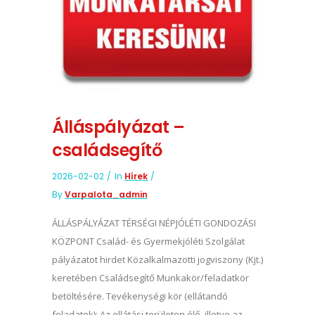
Álláspályázat –
családsegítő
2026-02-02
In
Hírek
By
Varpalota_admin
ÁLLÁSPÁLYÁZAT TÉRSÉGI NÉPJÓLÉTI GONDOZÁSI
KÖZPONT Család- és Gyermekjóléti Szolgálat
pályázatot hirdet Közalkalmazotti jogviszony (Kjt.)
keretében Családsegítő Munkakör/feladatkör
betöltésére. Tevékenységi kör (ellátandó
feladatok): Az ellátási területen élő, illetve az