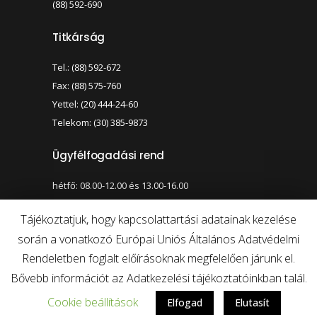
(88) 592-690
Titkárság
Tel.: (88) 592-672
Fax: (88) 575-760
Yettel: (20) 444-24-60
Telekom: (30) 385-9873
Ügyfélfogadási rend
hétfő: 08.00-12.00 és 13.00-16.00
szerda: 08.00-12.00 és 13.00-17.00
Tájékoztatjuk, hogy kapcsolattartási adatainak kezelése
során a vonatkozó Európai Uniós Általános Adatvédelmi
Nagy kontraszt váltása
Betűméret váltása
Rendeletben foglalt előírásoknak megfelelően járunk el.
Bővebb információt az Adatkezelési tájékoztatóinkban talál.
Cookie beállítások
Elfogad
Elutasít