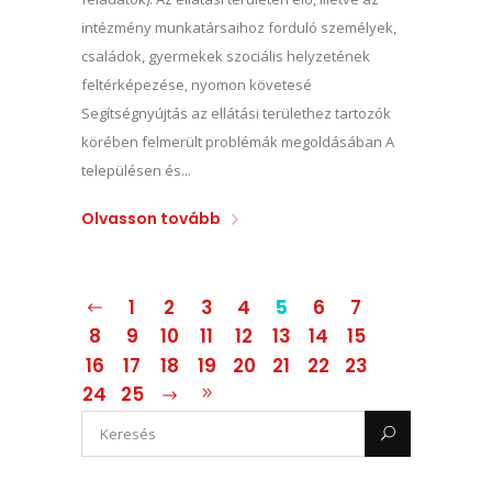
intézmény munkatársaihoz forduló személyek,
családok, gyermekek szociális helyzetének
feltérképezése, nyomon követesé
Segítségnyújtás az ellátási területhez tartozók
körében felmerült problémák megoldásában A
településen és...
Olvasson tovább
1
2
3
4
5
6
7
8
9
10
11
12
13
14
15
16
17
18
19
20
21
22
23
24
25