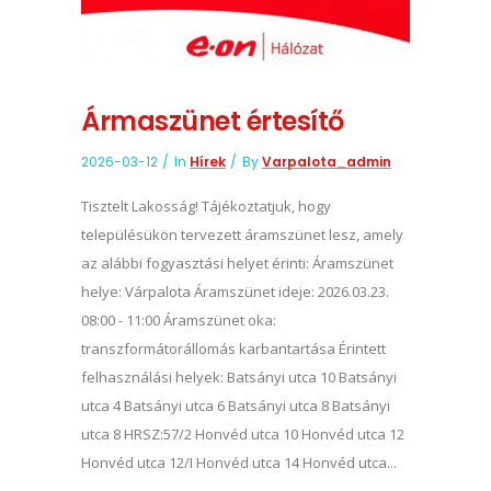
Ármaszünet értesítő
2026-03-12
In
Hírek
By
Varpalota_admin
Tisztelt Lakosság! Tájékoztatjuk, hogy
településükön tervezett áramszünet lesz, amely
az alábbi fogyasztási helyet érinti: Áramszünet
helye: Várpalota Áramszünet ideje: 2026.03.23.
08:00 - 11:00 Áramszünet oka:
transzformátorállomás karbantartása Érintett
felhasználási helyek: Batsányi utca 10 Batsányi
utca 4 Batsányi utca 6 Batsányi utca 8 Batsányi
utca 8 HRSZ:57/2 Honvéd utca 10 Honvéd utca 12
Honvéd utca 12/I Honvéd utca 14 Honvéd utca...