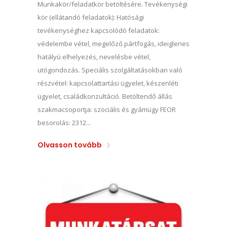
Munkakör/feladatkör betöltésére. Tevékenységi
kör (ellátandó feladatok): Hatósági
tevékenységhez kapcsolódó feladatok:
védelembe vétel, megelőző pártfogás, ideiglenes
hatályú elhelyezés, nevelésbe vétel,
utógondozás. Speciális szolgáltatásokban való
részvétel: kapcsolattartási ügyelet, készenléti
ügyelet, családkonzultáció. Betöltendő állás
szakmacsoportja: szociális és gyámügy FEOR
besorolás: 2312...
Olvasson tovább