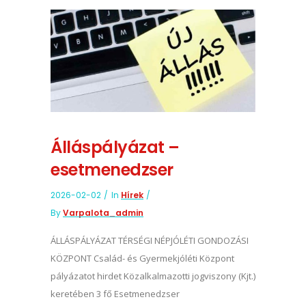
Álláspályázat –
esetmenedzser
2026-02-02
In
Hírek
By
Varpalota_admin
ÁLLÁSPÁLYÁZAT TÉRSÉGI NÉPJÓLÉTI GONDOZÁSI
KÖZPONT Család- és Gyermekjóléti Központ
pályázatot hirdet Közalkalmazotti jogviszony (Kjt.)
keretében 3 fő Esetmenedzser