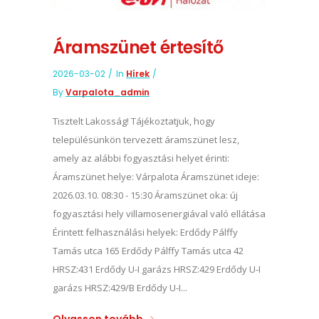
Áramszünet értesítő
2026-03-02
In
Hírek
By
Varpalota_admin
Tisztelt Lakosság! Tájékoztatjuk, hogy
településünkön tervezett áramszünet lesz,
amely az alábbi fogyasztási helyet érinti:
Áramszünet helye: Várpalota Áramszünet ideje:
2026.03.10. 08:30 - 15:30 Áramszünet oka: új
fogyasztási hely villamosenergiával való ellátása
Érintett felhasználási helyek: Erdődy Pálffy
Tamás utca 165 Erdődy Pálffy Tamás utca 42
HRSZ:431 Erdődy U-I garázs HRSZ:429 Erdődy U-I
garázs HRSZ:429/B Erdődy U-I...
Olvasson tovább