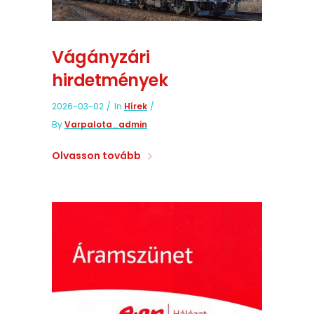
Vágányzári
hirdetmények
2026-03-02
In
Hírek
By
Varpalota_admin
Olvasson tovább