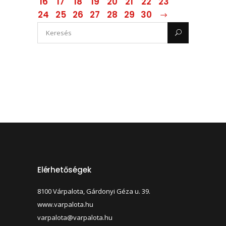
16
17
18
19
20
21
22
23
24
25
26
27
28
29
30
Elérhetőségek
8100 Várpalota, Gárdonyi Géza u. 39.
www.varpalota.hu
varpalota@varpalota.hu