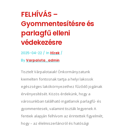
FELHÍVÁS –
Gyommentesítésre és
parlagfű elleni
védekezésre
2025-04-22
In
Hírek
By
Varpalota_admin
Tisztelt Várpalotaiak! Önkormányzatunk
kiemelten fontosnak tartja a helyi lakosok
egészséges lakókörnyezethez fűződő jogának
érvényesítését. Közös érdekünk, hogy a
városunkban található ingatlanok parlagfű- és
gyommentesek, valamint tiszták legyenek A
fentiek alapján felhívom az érintettek figyelmét,
hogy – az élelmiszerláncról és hatósági