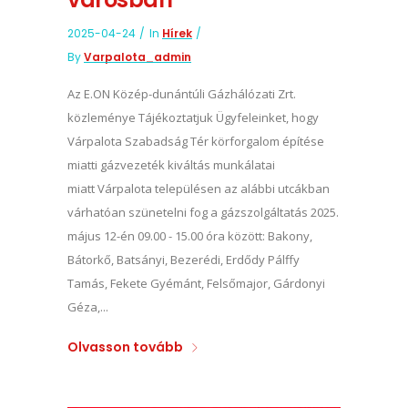
2025-04-24
In
Hírek
By
Varpalota_admin
Az E.ON Közép-dunántúli Gázhálózati Zrt.
közleménye Tájékoztatjuk Ügyfeleinket, hogy
Várpalota Szabadság Tér körforgalom építése
miatti gázvezeték kiváltás munkálatai
miatt Várpalota településen az alábbi utcákban
várhatóan szünetelni fog a gázszolgáltatás 2025.
május 12-én 09.00 - 15.00 óra között: Bakony,
Bátorkő, Batsányi, Bezerédi, Erdődy Pálffy
Tamás, Fekete Gyémánt, Felsőmajor, Gárdonyi
Géza,...
Olvasson tovább