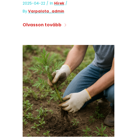
2025-04-22
In
Hírek
By
Varpalota_admin
Olvasson tovább