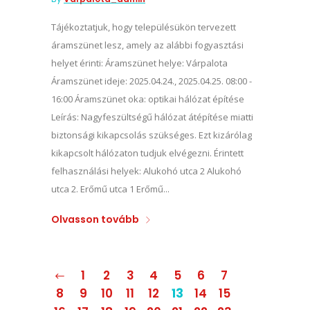
Tájékoztatjuk, hogy településükön tervezett
áramszünet lesz, amely az alábbi fogyasztási
helyet érinti: Áramszünet helye: Várpalota
Áramszünet ideje: 2025.04.24., 2025.04.25. 08:00 -
16:00 Áramszünet oka: optikai hálózat építése
Leírás: Nagyfeszültségű hálózat átépítése miatti
biztonsági kikapcsolás szükséges. Ezt kizárólag
kikapcsolt hálózaton tudjuk elvégezni. Érintett
felhasználási helyek: Alukohó utca 2 Alukohó
utca 2. Erőmű utca 1 Erőmű...
Olvasson tovább
1
2
3
4
5
6
7
8
9
10
11
12
13
14
15