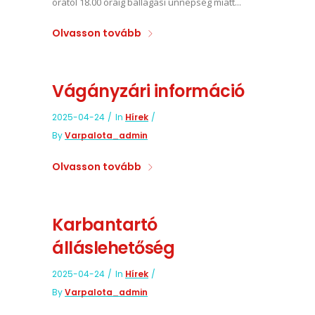
órától 18.00 óráig ballagási ünnepség miatt...
Olvasson tovább
Vágányzári információ
2025-04-24
In
Hírek
By
Varpalota_admin
Olvasson tovább
Karbantartó
álláslehetőség
2025-04-24
In
Hírek
By
Varpalota_admin