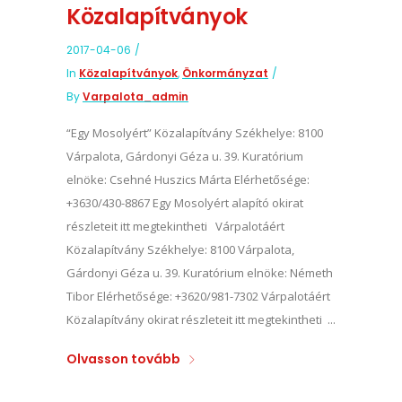
Közalapítványok
2017-04-06
In
Közalapítványok
,
Önkormányzat
By
Varpalota_admin
“Egy Mosolyért” Közalapítvány Székhelye: 8100
Várpalota, Gárdonyi Géza u. 39. Kuratórium
elnöke: Csehné Huszics Márta Elérhetősége:
+3630/430-8867 Egy Mosolyért alapító okirat
részleteit itt megtekintheti Várpalotáért
Közalapítvány Székhelye: 8100 Várpalota,
Gárdonyi Géza u. 39. Kuratórium elnöke: Németh
Tibor Elérhetősége: +3620/981-7302 Várpalotáért
Közalapítvány okirat részleteit itt megtekintheti ...
Olvasson tovább