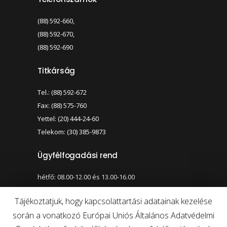
(88) 592-660,
(88) 592-670,
(88) 592-690
Titkárság
Tel.: (88) 592-672
Fax: (88) 575-760
Yettel: (20) 444-24-60
Telekom: (30) 385-9873
Ügyfélfogadási rend
hétfő: 08.00-12.00 és 13.00-16.00
szerda: 08.00-12.00 és 13.00-17.00
Tájékoztatjuk, hogy kapcsolattartási adatainak kezelése
során a vonatkozó Európai Uniós Általános Adatvédelmi
Nagy kontraszt váltása
Betűméret váltása