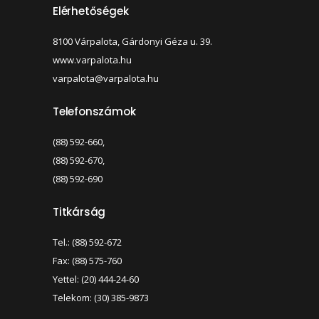
Elérhetőségek
8100 Várpalota, Gárdonyi Géza u. 39.
www.varpalota.hu
varpalota@varpalota.hu
Telefonszámok
(88) 592-660,
(88) 592-670,
(88) 592-690
Titkárság
Tel.: (88) 592-672
Fax: (88) 575-760
Yettel: (20) 444-24-60
Telekom: (30) 385-9873