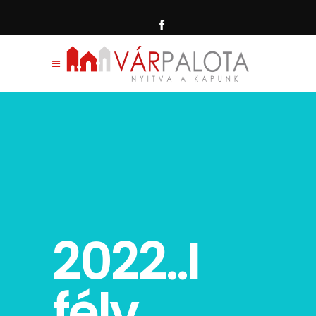
2022..I
félv