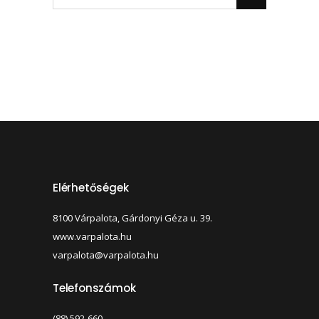
Elérhetőségek
8100 Várpalota, Gárdonyi Géza u. 39.
www.varpalota.hu
varpalota@varpalota.hu
Telefonszámok
(88) 592-660,