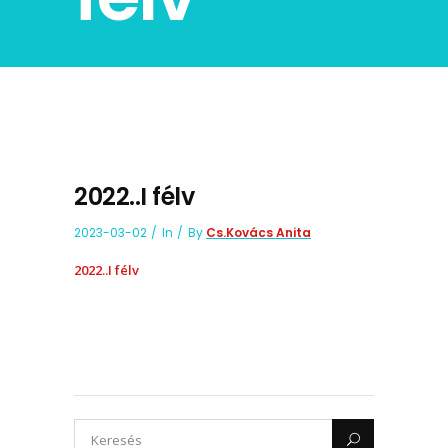
2022..I félv
2023-03-02
In
By
Cs.Kovács Anita
2022..I félv