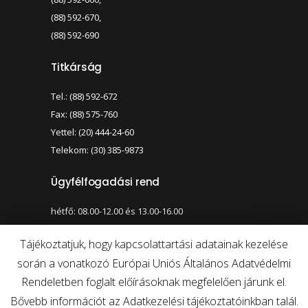
(88) 592-670,
(88) 592-690
Titkárság
Tel.: (88) 592-672
Fax: (88) 575-760
Yettel: (20) 444-24-60
Telekom: (30) 385-9873
Ügyfélfogadási rend
hétfő: 08.00-12.00 és 13.00-16.00
szerda: 08.00-12.00 és 13.00-17.00
Tájékoztatjuk, hogy kapcsolattartási adatainak kezelése
során a vonatkozó Európai Uniós Általános Adatvédelmi
Nagy kontraszt váltása
Betűméret váltása
Rendeletben foglalt előírásoknak megfelelően járunk el.
Bővebb információt az Adatkezelési tájékoztatóinkban talál.