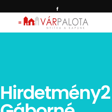
Hirdetmény2
Gáborné