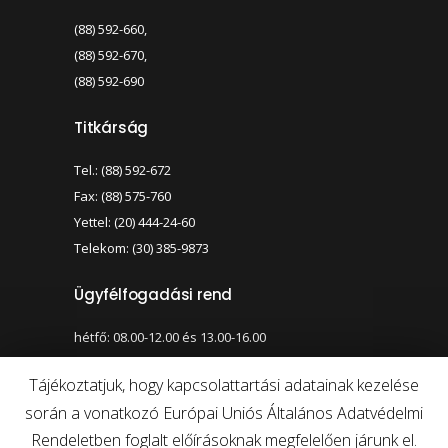
(88) 592-660,
(88) 592-670,
(88) 592-690
Titkárság
Tel.: (88) 592-672
Fax: (88) 575-760
Yettel: (20) 444-24-60
Telekom: (30) 385-9873
Ügyfélfogadási rend
hétfő: 08.00-12.00 és 13.00-16.00
szerda: 08.00-12.00 és 13.00-17.00
Tájékoztatjuk, hogy kapcsolattartási adatainak kezelése
során a vonatkozó Európai Uniós Általános Adatvédelmi
Nagy kontraszt váltása
Betűméret váltása
Rendeletben foglalt előírásoknak megfelelően járunk el.