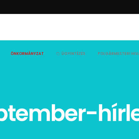
ÖNKORMÁNYZAT
ÜGYINTÉZÉS
POLGÁRMESTERI HIV
ptember-hírl