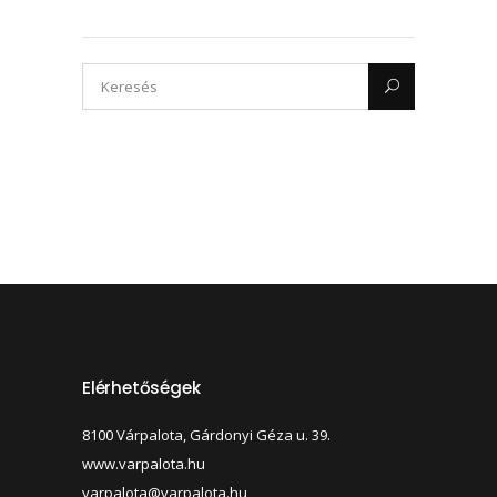
Elérhetőségek
8100 Várpalota, Gárdonyi Géza u. 39.
www.varpalota.hu
varpalota@varpalota.hu