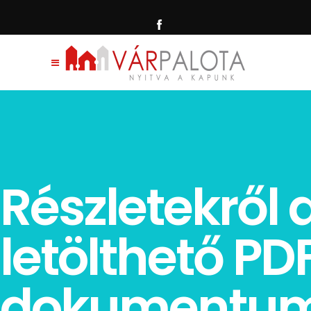
Részletekről 
letölthető PD
dokumentu