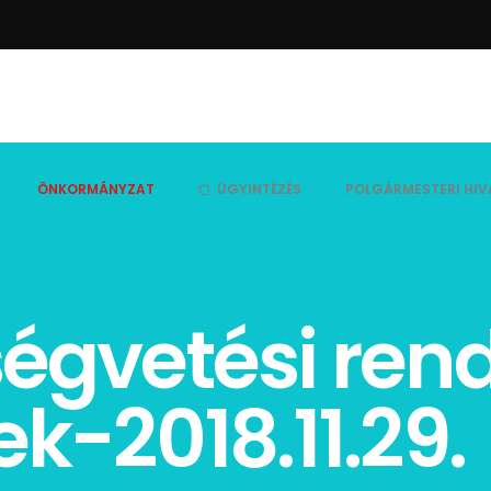
ÖNKORMÁNYZAT
ÜGYINTÉZÉS
POLGÁRMESTERI HIV
ségvetési re
ek-2018.11.29.