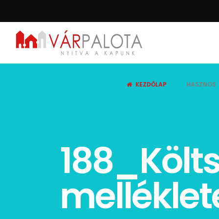
KEZDŐLAP
HASZNOS
188_Költ
melléklet