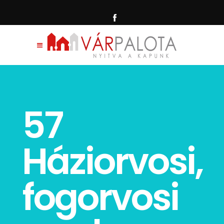
57
Háziorvosi,
fogorvosi