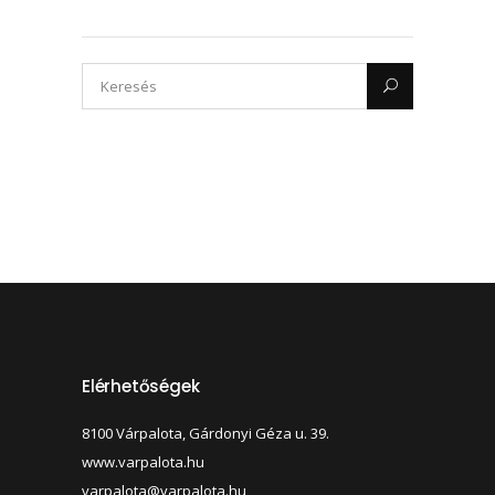
Elérhetőségek
8100 Várpalota, Gárdonyi Géza u. 39.
www.varpalota.hu
varpalota@varpalota.hu