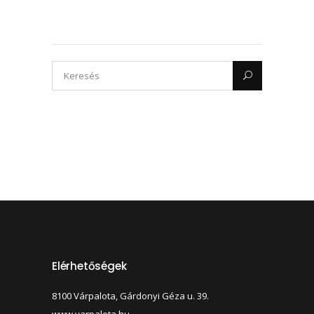
2023.02.23.
Elérhetőségek
8100 Várpalota, Gárdonyi Géza u. 39.