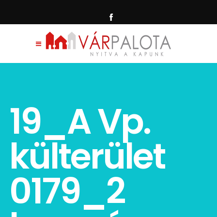
19_A Vp.
külterület
0179_2