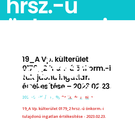
hrsz.-ú
önkorm.-i
tulajdonú
19_A Vp. külterület
ingatlan
0179_2 hrsz.-ú önkorm.-i
tulajdonú ingatlan
értékesítése
értékesítése – 2023.02.23.
2023-02-19
In
By
Cs.Kovács Anita
–
19_A Vp. külterület 0179_2 hrsz.-ú önkorm.-i
tulajdonú ingatlan értékesítése - 2023.02.23.