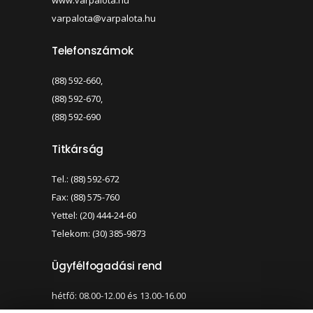
www.varpalota.hu
varpalota@varpalota.hu
Telefonszámok
(88) 592-660,
(88) 592-670,
(88) 592-690
Titkárság
Tel.: (88) 592-672
Fax: (88) 575-760
Yettel: (20) 444-24-60
Telekom: (30) 385-9873
Ügyfélfogadási rend
hétfő: 08.00-12.00 és 13.00-16.00