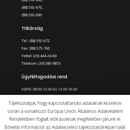
(88) 592-670,
(88) 592-690
Titkárság
Tel.: (88) 592-672
Fax: (88) 575-760
Yettel: (20) 444-24-60
Telekom: (30) 385-9873
Ügyfélfogadási rend
hétfő: 08.00-12.00 és 13.00-16.00
szerda: 08.00-12.00 és 13.00-17.00
Tájékoztatjuk, hogy kapcsolattartási adatainak kezelése
során a vonatkozó Európai Uniós Általános Adatvédelmi
Nagy kontraszt váltása
Betűméret váltása
Rendeletben foglalt előírásoknak megfelelően járunk el.
Bővebb információt az Adatkezelési tájékoztatóinkban talál.