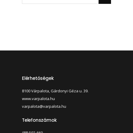
Elérhetőségek
8100 Várpalota, Gárdonyi Géza u. 39.
www.varpalota.hu
varpalota@varpalota.hu
Telefonszámok
(88) 592-660,