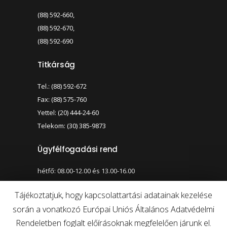
(88) 592-660,
(88) 592-670,
(88) 592-690
Titkárság
Tel.: (88) 592-672
Fax: (88) 575-760
Yettel: (20) 444-24-60
Telekom: (30) 385-9873
Ügyfélfogadási rend
hétfő: 08.00-12.00 és 13.00-16.00
szerda: 08.00-12.00 és 13.00-17.00
Tájékoztatjuk, hogy kapcsolattartási adatainak kezelése
során a vonatkozó Európai Uniós Általános Adatvédelmi
Nagy kontraszt váltása
Betűméret váltása
Rendeletben foglalt előírásoknak megfelelően járunk el.