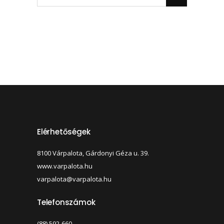
Elérhetőségek
8100 Várpalota, Gárdonyi Géza u. 39.
www.varpalota.hu
varpalota@varpalota.hu
Telefonszámok
(88) 592-660,