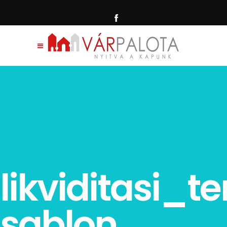
likviditasi_te
sablon