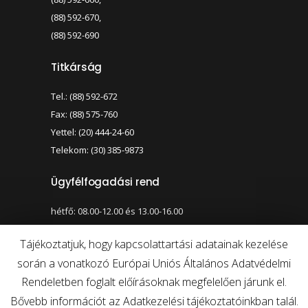
(88) 592-670,
(88) 592-690
Titkárság
Tel.: (88) 592-672
Fax: (88) 575-760
Yettel: (20) 444-24-60
Telekom: (30) 385-9873
Ügyfélfogadási rend
hétfő: 08.00-12.00 és 13.00-16.00
szerda: 08.00-12.00 és 13.00-17.00
Tájékoztatjuk, hogy kapcsolattartási adatainak kezelése
során a vonatkozó Európai Uniós Általános Adatvédelmi
Nagy kontraszt váltása
Betűméret váltása
Rendeletben foglalt előírásoknak megfelelően járunk el.
Bővebb információt az Adatkezelési tájékoztatóinkban talál.