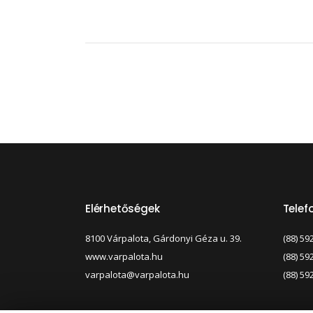
Elérhetőségek
Tele
8100 Várpalota, Gárdonyi Géza u. 39.
(88) 59
www.varpalota.hu
(88) 59
varpalota@varpalota.hu
(88) 59