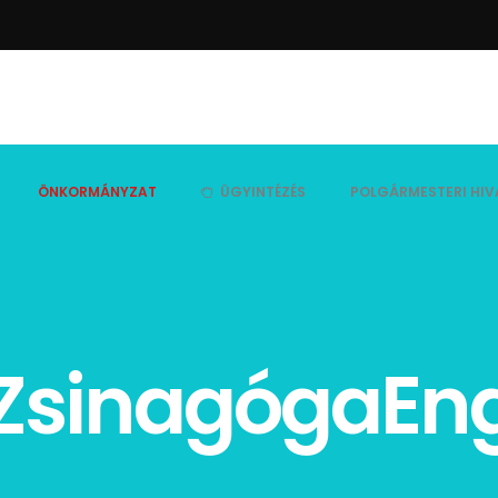
ÖNKORMÁNYZAT
ÜGYINTÉZÉS
POLGÁRMESTERI HIV
ZsinagógaEng