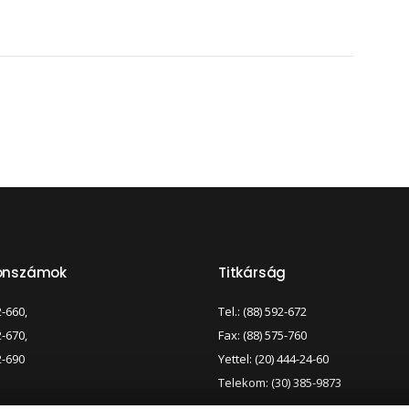
fonszámok
Titkárság
2-660,
Tel.: (88) 592-672
2-670,
Fax: (88) 575-760
2-690
Yettel: (20) 444-24-60
Telekom: (30) 385-9873