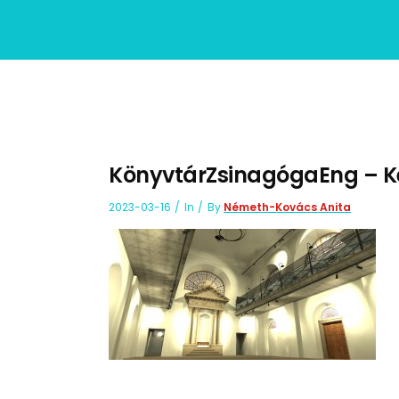
KönyvtárZsinagógaEng – K
2023-03-16
In
By
Németh-Kovács Anita