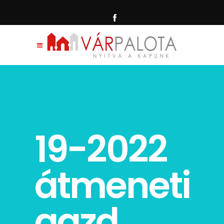
19-2022
átmeneti
gazd