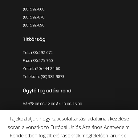
(88) 592-660,
(88) 592-670,
(88) 592-690
Titkárság
Tel.: (88) 592-672
Fax: (88) 575-760
Yettel: (20) 444-24-60
Telekom: (30) 385-9873
Ügyfélfogadási rend
hétfő: 08.00-12.00 és 13.00-16.00
szerda: 08.00-12.00 és 13.00-17.00
Tájékoztatjuk, hogy kapcsolattartási adatainak kezelése
során a vonatkozó Európai Uniós Általános Adatvédelmi
Nagy kontraszt váltása
Betűméret váltása
Rendeletben foglalt előírásoknak megfelelően járunk el.