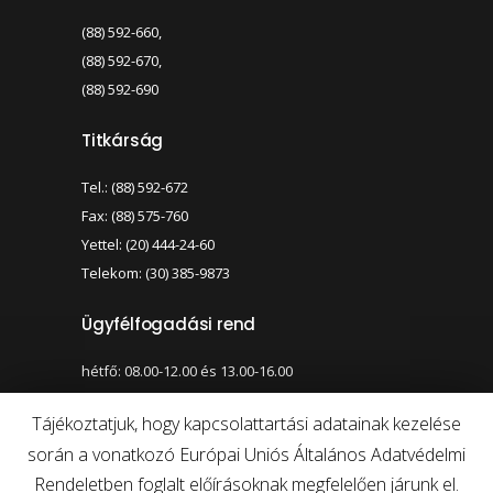
(88) 592-660,
(88) 592-670,
(88) 592-690
Titkárság
Tel.: (88) 592-672
Fax: (88) 575-760
Yettel: (20) 444-24-60
Telekom: (30) 385-9873
Ügyfélfogadási rend
hétfő: 08.00-12.00 és 13.00-16.00
szerda: 08.00-12.00 és 13.00-17.00
Tájékoztatjuk, hogy kapcsolattartási adatainak kezelése
során a vonatkozó Európai Uniós Általános Adatvédelmi
Nagy kontraszt váltása
Betűméret váltása
Rendeletben foglalt előírásoknak megfelelően járunk el.