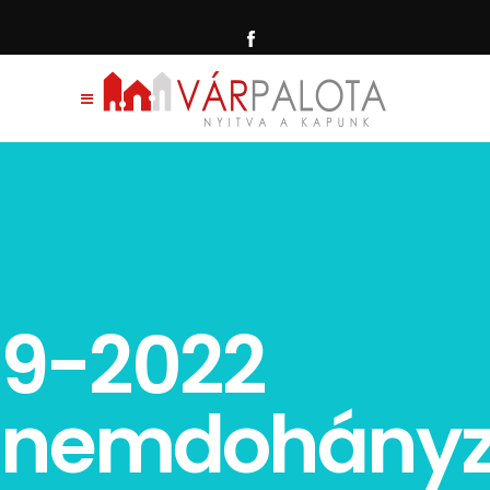
9-2022
nemdohány