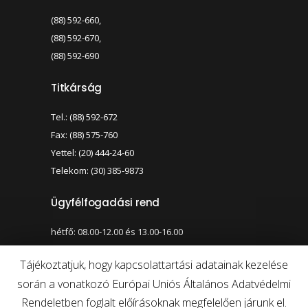
(88) 592-660,
(88) 592-670,
(88) 592-690
Titkárság
Tel.: (88) 592-672
Fax: (88) 575-760
Yettel: (20) 444-24-60
Telekom: (30) 385-9873
Ügyfélfogadási rend
hétfő: 08.00-12.00 és 13.00-16.00
szerda: 08.00-12.00 és 13.00-17.00
Tájékoztatjuk, hogy kapcsolattartási adatainak kezelése
során a vonatkozó Európai Uniós Általános Adatvédelmi
Nagy kontraszt váltása
Betűméret váltása
Rendeletben foglalt előírásoknak megfelelően járunk el.