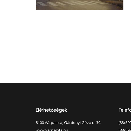
Elérhetőségek
Tele
8100 Várpalota, Gárdonyi Géza u. 39.
(88) 59
www.varpalota.hu
(88) 59