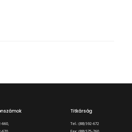
fonszámok
Titkárság
2-660,
Tel.: (88) 592-672
2-670,
Fax: (88) 575-760