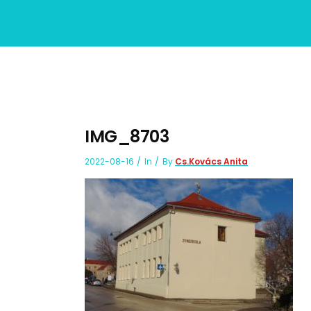
IMG_8703
2022-08-16
In
By
Cs.Kovács Anita