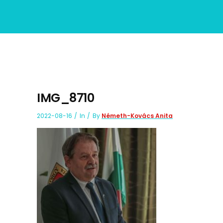
IMG_8710
2022-08-16
In
By
Németh-Kovács Anita