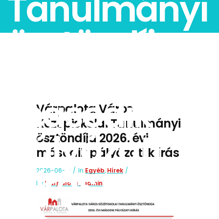
Tanulmányi
ösztöndíja
2026. évi
második
Várpalota Város
Középiskolai Tanulmányi
pályázati
ösztöndíja 2026. évi
második pályázati kiírás
kiírás
2026-06-12
In
Egyéb
,
Hírek
By
Varpalota_admin