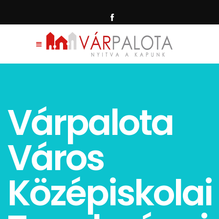
Várpalota
Város
Középiskolai