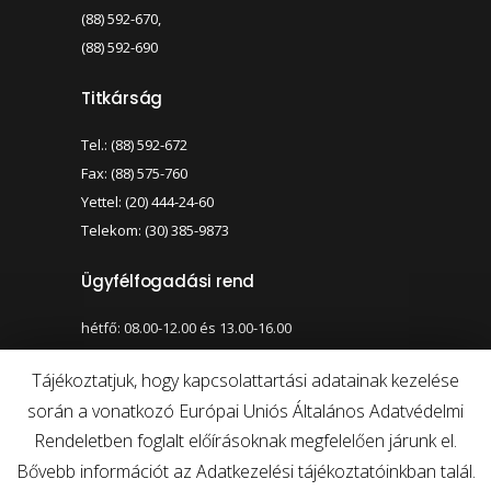
(88) 592-670,
(88) 592-690
Titkárság
Tel.: (88) 592-672
Fax: (88) 575-760
Yettel: (20) 444-24-60
Telekom: (30) 385-9873
Ügyfélfogadási rend
hétfő: 08.00-12.00 és 13.00-16.00
szerda: 08.00-12.00 és 13.00-17.00
Tájékoztatjuk, hogy kapcsolattartási adatainak kezelése
során a vonatkozó Európai Uniós Általános Adatvédelmi
Nagy kontraszt váltása
Betűméret váltása
Rendeletben foglalt előírásoknak megfelelően járunk el.
Bővebb információt az Adatkezelési tájékoztatóinkban talál.