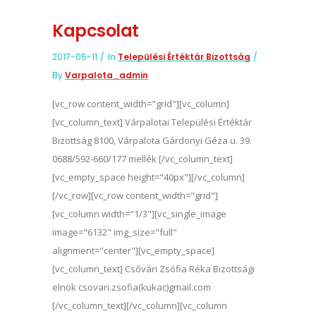
Kapcsolat
2017-05-11
In
Települési Értéktár Bizottság
By
Varpalota_admin
[vc_row content_width="grid"][vc_column]
[vc_column_text] Várpalotai Települési Értéktár
Bizottság 8100, Várpalota Gárdonyi Géza u. 39.
0688/592-660/177 mellék [/vc_column_text]
[vc_empty_space height="40px"][/vc_column]
[/vc_row][vc_row content_width="grid"]
[vc_column width="1/3"][vc_single_image
image="6132" img_size="full"
alignment="center"][vc_empty_space]
[vc_column_text] Csővári Zsófia Réka Bizottsági
elnök csovari.zsofia(kukac)gmail.com
[/vc_column_text][/vc_column][vc_column