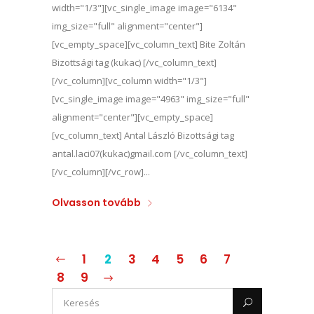
width="1/3"][vc_single_image image="6134"
img_size="full" alignment="center"]
[vc_empty_space][vc_column_text] Bite Zoltán
Bizottsági tag (kukac) [/vc_column_text]
[/vc_column][vc_column width="1/3"]
[vc_single_image image="4963" img_size="full"
alignment="center"][vc_empty_space]
[vc_column_text] Antal László Bizottsági tag
antal.laci07(kukac)gmail.com [/vc_column_text]
[/vc_column][/vc_row]...
Olvasson tovább
1
2
3
4
5
6
7
8
9