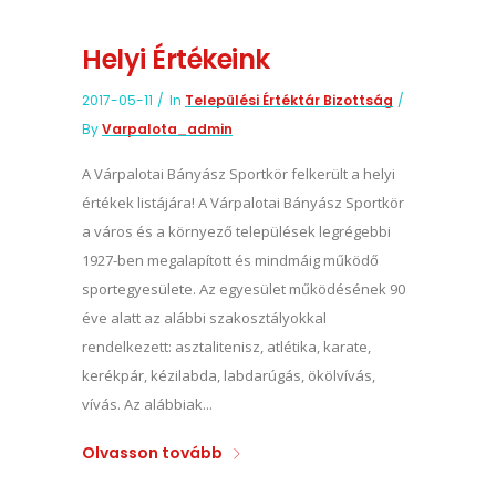
Helyi Értékeink
2017-05-11
In
Települési Értéktár Bizottság
By
Varpalota_admin
A Várpalotai Bányász Sportkör felkerült a helyi
értékek listájára! A Várpalotai Bányász Sportkör
a város és a környező települések legrégebbi
1927-ben megalapított és mindmáig működő
sportegyesülete. Az egyesület működésének 90
éve alatt az alábbi szakosztályokkal
rendelkezett: asztalitenisz, atlétika, karate,
kerékpár, kézilabda, labdarúgás, ökölvívás,
vívás. Az alábbiak...
Olvasson tovább