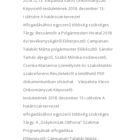
2018.12.13. Várpalota Város Önkormányzati
Képviselő-testületének 2018. december 13-
i ülésére A határozat-tervezet
elfogadásához egyszerű többség szükséges
Tárgy: Beszámoló a Polgármesteri Hivatal 2018.
évi tevékenységéről Előterjesztő: Campanari-
Talabér Márta polgármester Előkészítő: Sándor
Tamás aljegyző, Szabó Mónika irodavezető,
Csonka Marianna személyzeti és szakoktatási
szakreferens Részletekről a letölthető PDF
dokumentumban olvashat Várpalota Város
Önkormányzati Képviselő-
testületének 2018. december 13-i ülésére A
határozat-tervezet
elfogadásához egyszerű többség szükséges
Tárgy: A „Szépkorúak Otthona” Szakmai
Programjának elfogadása
Előterjesztő: Campanari-Talabér Márta...