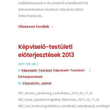
melléklettartozik A részletekről a letölthető PDF
dokumentumban olvashat. Várpalota Város
Önkormányzati...
Olvasson tovább
Képviselő-testületi
előterjesztések 2013
2017-05-08
In
Képviselő-Testület
,
Képviselő-Testületi
Előterjesztések
By
Varpalota_admin
001_dontes_jarobeteg_szakellatas_2013_02_11_rk
002_keop_epuletenergetikai_fejlesztes_2013_02_11_rk
003_vvo_kezessegvallalasa_szindbad_varpalyazat_esetleges