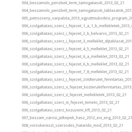
004_beszamolo_penzbeli_term_tamogatasok_2013_02_21
004_beszamolo_penzbeli_term_tamogatasok_tablazatok_201
005_petrozseny_varpalota_2013_egyuttmukodesi_program_2
006_szolgaltatasi_szerz_i_fejezet_1_a_1_b_mellekletek_2013
006_szolgaltatasi_szerz_i_fejezet_2_b_belvaros_2013_02_21
006_szolgaltatasi_szerz_i_fejezet_3_melleklet_dijtablazat_20
006_szolgaltatasi_szerz_i_fejezet_4_5_melleklet_2013_02_21
006_szolgaltatasi_szerz_i_fejezet_6_a_melleklet_2013_02_21
006_szolgaltatasi_szerz_i_fejezet_6_b_melleklet_2013_02_21
006_szolgaltatasi_szerz_i_fejezet_7_8_melleklet_2013_02_21
006_szolgaltatasi_szerz_i_fejezet_zoldterulet_fenntartas_20
006_szolgaltatasi_szerz_ii_fejezet_kozteruletfenntartas_201
006_szolgaltatasi_szerz_ii_fejezet_mellekletek_2013_02_21
006_szolgaltatasi_szerz_iii_fejezet_temeto_2013_02_21
006_szolgaltatasi_szerz_kozuzemi_kft_2013_02_21
007_beszam_varosi_jelkepek_hasz_2012_evi_eng_2013_02_2
008_voroskereszt_szerzodes_hatarido_mod_2013_02_21