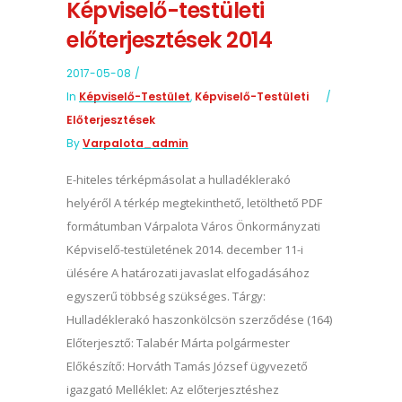
Képviselő-testületi
előterjesztések 2014
2017-05-08
In
Képviselő-Testület
,
Képviselő-Testületi
Előterjesztések
By
Varpalota_admin
E-hiteles térképmásolat a hulladéklerakó
helyéről A térkép megtekinthető, letölthető PDF
formátumban Várpalota Város Önkormányzati
Képviselő-testületének 2014. december 11-i
ülésére A határozati javaslat elfogadásához
egyszerű többség szükséges. Tárgy:
Hulladéklerakó haszonkölcsön szerződése (164)
Előterjesztő: Talabér Márta polgármester
Előkészítő: Horváth Tamás József ügyvezető
igazgató Melléklet: Az előterjesztéshez