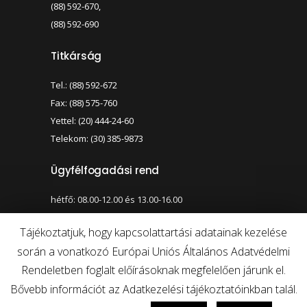
(88) 592-670,
(88) 592-690
Titkárság
Tel.: (88) 592-672
Fax: (88) 575-760
Yettel: (20) 444-24-60
Telekom: (30) 385-9873
Ügyfélfogadási rend
hétfő: 08.00-12.00 és 13.00-16.00
szerda: 08.00-12.00 és 13.00-17.00
Tájékoztatjuk, hogy kapcsolattartási adatainak kezelése
során a vonatkozó Európai Uniós Általános Adatvédelmi
Nagy kontraszt váltása
Betűméret váltása
Rendeletben foglalt előírásoknak megfelelően járunk el.
Bővebb információt az Adatkezelési tájékoztatóinkban talál.