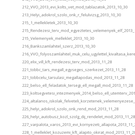
212_VVO_2013_evi_kolts_vet_mod_tablazatok_2013_10_30
213_Helyi_adokrol_szolo_onk_r_felulvizsg_2013_10_30
215_1_mellekletek_2013_10_30
215_Rendezesi_terv_mod_egyeztetes_velemenyek_elf_2013_
215_Velemenyek_melleklet_2013_10_30
216_Bankszamlahitel_szerz_2013_10_30
216_VVO_folyoszamlahitel_muk_celu_ugylettel_kivaltasa_ker
220_elix_vill_kft_rendezesi_terv_mod_2013_11_28
221_tobbc_tars_megall_egyseges_szerkezet_2013_11_28
221_tobbcelu_tarsulasi_megallapodas_mod_2013_11_28
222_belso_ell_feladatok_tersegi_ell_megall_mod_2013_11_28
223_koltsegvetesi_intezmenyek_2014_belso_ell_utemterv_20
224_altalanos_iskolak_felveteli_korzetenek_velemenyezese
225_helyi_adokrol_szolo_onk_rend_mod_2013_11_28
226_helyi_autobusz_kozl_szolg_dij_rendelet_mod_2013_11_28
227_varpalota_varos_2013_evi_kornyezeti_allapota_2013_11_
228_1_melleklet_kozuzemi_kft_alapito_okirat_mod_2013_11_2