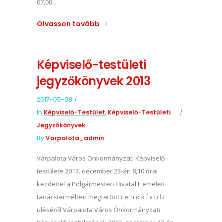
07,00...
Olvasson tovább
Képviselő-testületi
jegyzőkönyvek 2013
2017-05-08
In
Képviselő-Testület
,
Képviselő-Testületi
Jegyzőkönyvek
By
Varpalota_admin
Várpalota Város Önkormányzati Képviselő-
testülete 2013. december 23-án 8,10 órai
kezdettel a Polgármesteri Hivatal I. emeleti
tanácstermében megtartott r e n d k í v ü l i
üléséről Várpalota Város Önkormányzati