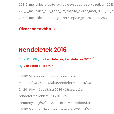
228_2_melleklet_alapito_okirat_egyseges_szerkezetben_201
228_3_melleklet_hull_gazd_kft_alapito_okirat_mod_2013_11_2
228_4_melleklet_tarsasagi_szerz_egyseges_2013_11_28...
Olvasson tovább
Rendeletek 2016
2017-05-08
In
Rendeletek
,
Rendeletek 2016
By
Varpalota_admin
26-2016 háziorvos, fogorvos rendelet
módosítása 25-2016 lakásrendelet módosítása
24-2016 kv módosítása 2016 költségvetési
rendelet mellékletei 23-2016 ktv
illetménykiegészítés 22-2016 SZMSZ módosítása
21-2016 adórendelet módosítása 20-2016 HÉSZ