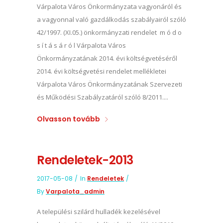
Várpalota Város Önkormányzata vagyonáról és
a vagyonnal való gazdálkodás szabályairól szóló
42/1997. (XI.05.) önkormányzati rendelet m ó d o
s í t á s á r ó l Várpalota Város
Önkormányzatának 2014. évi költségvetéséről
2014. évi költségvetési rendelet mellékletei
Várpalota Város Önkormányzatának Szervezeti
és Működési Szabályzatáról szóló 8/2011....
Olvasson tovább
Rendeletek-2013
2017-05-08
In
Rendeletek
By
Varpalota_admin
A települési szilárd hulladék kezelésével