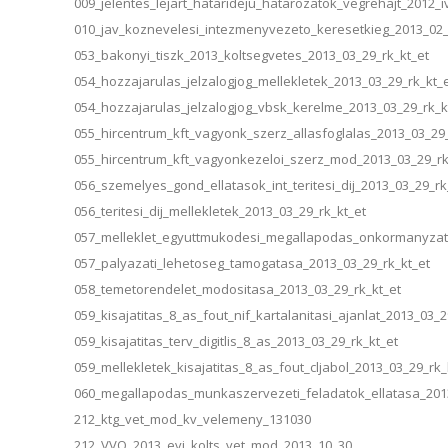
009_jelentes_lejart_hatarideju_hatarozatok_vegrehajt_2012
010_jav_koznevelesi_intezmenyvezeto_keresetkieg_2013_02
053_bakonyi_tiszk_2013_koltsegvetes_2013_03_29_rk_kt_et
054_hozzajarulas_jelzalogjog_mellekletek_2013_03_29_rk_kt_
054_hozzajarulas_jelzalogjog_vbsk_kerelme_2013_03_29_rk_k
055_hircentrum_kft_vagyonk_szerz_allasfoglalas_2013_03_29_
055_hircentrum_kft_vagyonkezeloi_szerz_mod_2013_03_29_rk
056_szemelyes_gond_ellatasok_int_teritesi_dij_2013_03_29_rk
056_teritesi_dij_mellekletek_2013_03_29_rk_kt_et
057_melleklet_egyuttmukodesi_megallapodas_onkormanyzatt
057_palyazati_lehetoseg_tamogatasa_2013_03_29_rk_kt_et
058_temetorendelet_modositasa_2013_03_29_rk_kt_et
059_kisajatitas_8_as_fout_nif_kartalanitasi_ajanlat_2013_03_2
059_kisajatitas_terv_digitlis_8_as_2013_03_29_rk_kt_et
059_mellekletek_kisajatitas_8_as_fout_cljabol_2013_03_29_rk_
060_megallapodas_munkaszervezeti_feladatok_ellatasa_2013
212_ktg_vet_mod_kv_velemeny_131030
212_VVO_2013_evi_kolts_vet_mod_2013_10_30