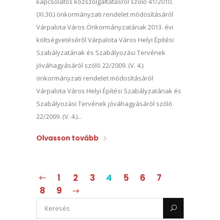
kapcsolatos közszolgáltatásról szóló 41/2010.
(XI.30.) önkormányzati rendelet módosításáról
Várpalota Város Önkormányzatának 2013. évi
költségvetéséről Várpalota Város Helyi Építési
Szabályzatának és Szabályozási Tervének
jóváhagyásáról szóló 22/2009. (V. 4.)
önkormányzati rendelet módosításáról
Várpalota Város Helyi Építési Szabályzatának és
Szabályozási Tervének jóváhagyásáról szóló
22/2009. (V. 4.)...
Olvasson tovább
1
2
3
4
5
6
7
8
9