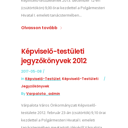
Képviselő-testületének 2013. december 12-én
(csütörtökön) 9,00 órai kezdettel a Polgármesteri
Hivatal I. emeleti tanácstermében...
Olvasson tovább
Képviselő-testületi
jegyzőkönyvek 2012
2017-05-08
In
Képviselő-Testület
,
Képviselő-Testületi
Jegyzőkönyvek
By
Varpalota_admin
Várpalota Város Önkormányzati Képviselő-
testülete 2012. február 23-án (csütörtök) 9,10 órai
kezdettel a Polgármesteri Hivatal I. emeleti
tanácstermében megtartott üléséről Várpalota