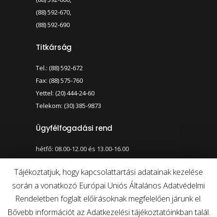
(88) 592-670,
(88) 592-690
Titkárság
Tel.: (88) 592-672
Fax: (88) 575-760
Yettel: (20) 444-24-60
Telekom: (30) 385-9873
Ügyfélfogadási rend
hétfő: 08.00-12.00 és 13.00-16.00
szerda: 08.00-12.00 és 13.00-17.00
Tájékoztatjuk, hogy kapcsolattartási adatainak kezelése
során a vonatkozó Európai Uniós Általános Adatvédelmi
Nagy kontraszt váltása
Betűméret váltása
Rendeletben foglalt előírásoknak megfelelően járunk el.
Bővebb információt az Adatkezelési tájékoztatóinkban talál.