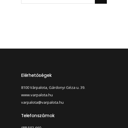
Elérhetőségek
8100 Várpalota, Gárdonyi Géza u. 39.
www.varpalota.hu
varpalota@varpalota.hu
Telefonszámok
(88) 592-660,