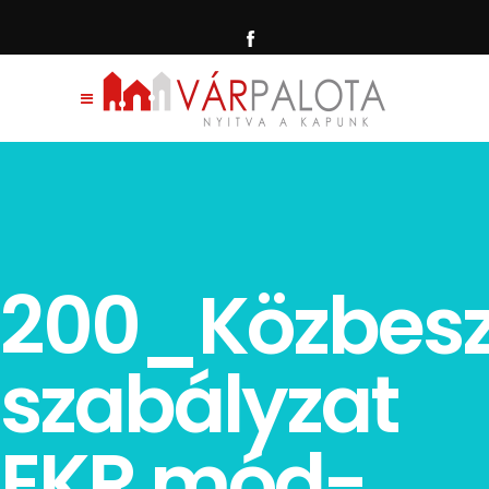
200_Közbes
szabályzat
EKR mód-