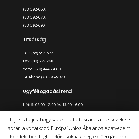
(88) 592-660,
(88) 592-670,
(88) 592-690
Titkárság
Tel.: (88) 592-672
Fax: (88) 575-760
Yettel: (20) 444-24-60
Telekom: (30) 385-9873
Ügyfélfogadási rend
hétfő: 08.00-12.00 és 13.00-16.00
szerda: 08.00-12.00 és 13.00-17.00
Tájékoztatjuk, hogy kapcsolattartási adatainak kezelése
során a vonatkozó Európai Uniós Általános Adatvédelmi
Nagy kontraszt váltása
Betűméret váltása
Rendeletben foglalt előírásoknak megfelelően járunk el.