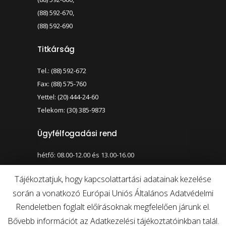
(88) 592-670,
(88) 592-690
Titkárság
Tel.: (88) 592-672
Fax: (88) 575-760
Yettel: (20) 444-24-60
Telekom: (30) 385-9873
Ügyfélfogadási rend
hétfő: 08.00-12.00 és 13.00-16.00
szerda: 08.00-12.00 és 13.00-17.00
Tájékoztatjuk, hogy kapcsolattartási adatainak kezelése
során a vonatkozó Európai Uniós Általános Adatvédelmi
Nagy kontraszt váltása
Betűméret váltása
Rendeletben foglalt előírásoknak megfelelően járunk el.
Bővebb információt az Adatkezelési tájékoztatóinkban talál.