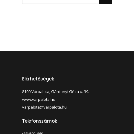
Elérhetőségek
8100 Várpalota, Gárdonyi Géza u. 39.
www.varpalota.hu
varpalota@varpalota.hu
Telefonszámok
(88) 592-660,