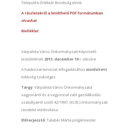
Települési Értéktár Bizottság elnök
A részletekről a letölthető PDF formátumban
olvashat
Melléklet
Várpalota Város Önkormányzati Képviselő-
testületének
2015. december 10-
i ülésére
A határozat-tervezet elfogadásához
minősített
többség szükséges
Tárgy
: Várpalota Város Önkormányzata
vagyonáról és a vagyonnal való gazdálkodás
szabályairól szóló 42/1997. (XI.05.) önkormányzati
rendelet módosítása
Előterjesztő
: Talabér Márta polgármester