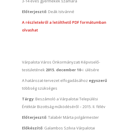
3-14 éves gyermekek számára
Előterjesztő
: Deák Istvánné
A részletekről a letölthető PDF formátumban
olvashat
Várpalota Város Önkormányzati Képviselő-
testületének
2015. december 10-
i ülésére
A határozat-tervezet elfogadásához
egyszerű
többség szükséges
Tárgy
: Beszámoló a Várpalotai Települési
Értéktár Bizottság működéséről – 2015. II. félév
Előterjesztő
: Talabér Márta polgármester
Előkészítő
: Galambos Szilvia Várpalotai