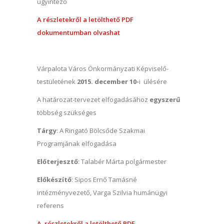
ügyintéző
A részletekről a letölthető PDF
dokumentumban olvashat
Várpalota Város Önkormányzati Képviselő-
testületének
2015. december 10-
i ülésére
A határozat-tervezet elfogadásához
egyszerű
többség szükséges
Tárgy
: A Ringató Bölcsőde Szakmai
Programjának elfogadása
Előterjesztő
: Talabér Márta polgármester
Előkészítő
: Sipos Ernő Tamásné
intézményvezető, Varga Szilvia humánügyi
referens
A részletekről a letölthető PDF