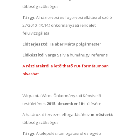
többség szükséges
Tárgy
: A háziorvosi és fogorvosi ellátásról szóló
27/2010. (IX.14.) önkormányzati rendelet
felülvizsgálata
Előterjesztő
: Talabér Márta polgármester
Előkészítő
: Varga Szilvia humánügyi referens
A részletekről a letölthető PDF formátumban
olvashat
Várpalota Város Önkormányzati Képviselő-
testületének
2015. december 10-
i ülésére
A határozat-tervezet elfogadásához
minősített
többség szükséges
Tárgy
: A települési támogatásról és egyéb