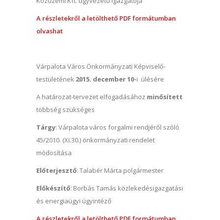
Közüzemi Kft. ügyvezető igazgatója
A részletekről a letölthető PDF formátumban
olvashat
Várpalota Város Önkormányzati Képviselő-
testületének
2015. december 10-
i ülésére
A határozat-tervezet elfogadásához
minősített
többség szükséges
Tárgy
: Várpalota város forgalmi rendjéről szóló
45/2010. (XI.30.) önkormányzati rendelet
módosítása
Előterjesztő
: Talabér Márta polgármester
Előkészítő
: Borbás Tamás közlekedésigazgatási
és energiaügyi ügyintéző
A részletekről a letölthető PDF formátumban