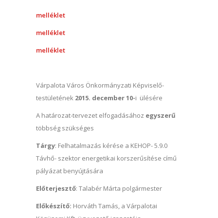
melléklet
melléklet
melléklet
Várpalota Város Önkormányzati Képviselő-
testületének
2015. december 10-
i ülésére
A határozat-tervezet elfogadásához
egyszerű
többség szükséges
Tárgy
: Felhatalmazás kérése a KEHOP- 5.9.0
Távhő- szektor energetikai korszerűsítése című
pályázat benyújtására
Előterjesztő
: Talabér Márta polgármester
Előkészítő:
Horváth Tamás, a Várpalotai