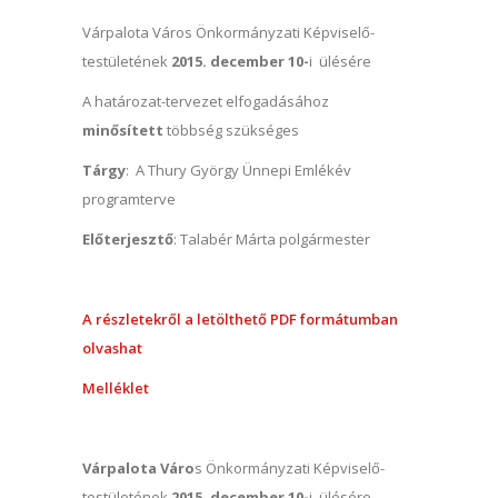
Várpalota Város Önkormányzati Képviselő-
testületének
2015. december 10-
i ülésére
A határozat-tervezet elfogadásához
minősített
többség szükséges
Tárgy
: A Thury György Ünnepi Emlékév
programterve
Előterjesztő
: Talabér Márta polgármester
A részletekről a letölthető PDF formátumban
olvashat
Melléklet
Várpalota Váro
s Önkormányzati Képviselő-
testületének
2015. december 10-
i ülésére