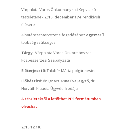
Várpalota Város Önkormányzati Képviselő-
testületének
2015. december 17-
i rendkívüli
ülésére
A határozat-tervezet elfogadásához
egyszerű
többség szükséges
Tárgy
: Várpalota Város Önkormányzat
közbeszerzési Szabályzata
Előterjesztő
: Talabér Márta polgármester
Előkészítő
: dr. Ignácz Anita Éva jegyző, dr.
Horváth Klaudia Ügyvédi Irodája
A részletekről a letölthet PDF formátumban
olvashat
2015.12.10.