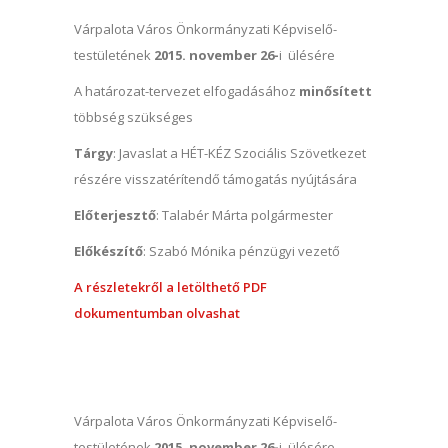
Várpalota Város Önkormányzati Képviselő-
testületének
2015. november 26-
i ülésére
A határozat-tervezet elfogadásához
minősített
többség szükséges
Tárgy
: Javaslat a HÉT-KÉZ Szociális Szövetkezet
részére visszatérítendő támogatás nyújtására
Előterjesztő
: Talabér Márta polgármester
Előkészítő
: Szabó Mónika pénzügyi vezető
A részletekről a letölthető PDF
dokumentumban olvashat
Várpalota Város Önkormányzati Képviselő-
testületének
2015. november 26-
i ülésére