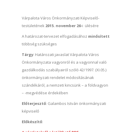
Várpalota Város Önkormányzati Képviselő-
testületének
2015. november 26-
i ülésére
A határozat-tervezet elfogadásához
minősített
többség szükséges
Tárgy
: Határozati javaslat Várpalota Város
Önkormányzata vagyonról és a vagyonnal való
gazdálkodás szabályairól szóló 42/1997. (XI.05.)
önkormányzati rendelet módosításának
szándékáról, a nemzeti kincsünk – a földvagyon
– -megvédése érdekében
Előterjesztő
: Galambos István önkormányzati
képviselő
Előkészítő
: