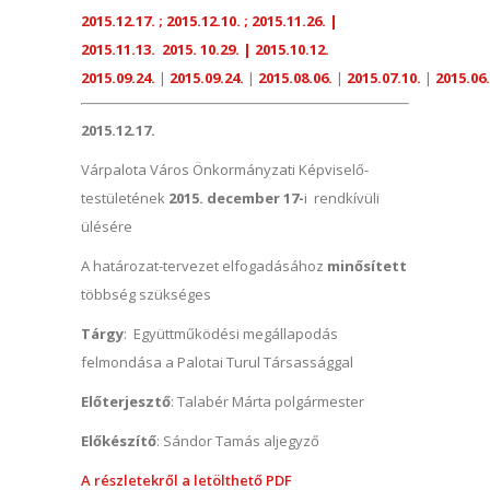
2015.12.17. ; 2015.12.10. ; 2015.11.26. |
2015.11.13. 2015. 10.29. | 2015.10.12.
2015.09.24.
|
2015.09.24.
|
2015.08.06.
|
2015.07.10.
|
2015.06.
2015.12.17.
Várpalota Város Önkormányzati Képviselő-
testületének
2015. december 17-
i rendkívüli
ülésére
A határozat-tervezet elfogadásához
minősített
többség szükséges
Tárgy
: Együttműködési megállapodás
felmondása a Palotai Turul Társassággal
Előterjesztő
: Talabér Márta polgármester
Előkészítő
: Sándor Tamás aljegyző
A részletekről a letölthető PDF