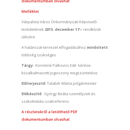
dokumentumban olvashat
Melléklet
Várpalota Város Önkormányzati Képviselő-
testületének
2015. december 17-
i rendkívüli
ülésére
A határozat-tervezet elfogadásához
minősített
többség szükséges
Tárgy
: Koromné Palkovics Edit kérése-
közalkalmazotti jogviszony megszüntetése
Előterjesztő
: Talabér Márta polgármester
Előkészítő
: György Beáta személyzeti és
szakoktatási szakreferens
A részletekről a letölthető PDF
dokumentumban olvashat