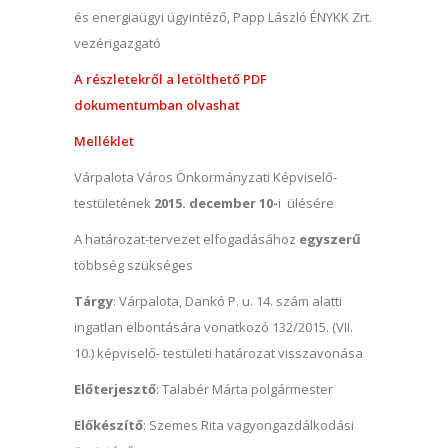
és energiaügyi ügyintéző, Papp László ÉNYKK Zrt.
vezérigazgató
A részletekről a letölthető PDF
dokumentumban olvashat
Melléklet
Várpalota Város Önkormányzati Képviselő-
testületének
2015. december 10-
i ülésére
A határozat-tervezet elfogadásához
egyszerű
többség szükséges
Tárgy
: Várpalota, Dankó P. u. 14. szám alatti
ingatlan elbontására vonatkozó 132/2015. (VII.
10.) képviselő- testületi határozat visszavonása
Előterjesztő
: Talabér Márta polgármester
Előkészítő
: Szemes Rita vagyongazdálkodási