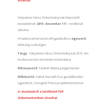
olvashat
Várpalota Város Önkormányzati Képviselő-
testületének
2015. december 17-
i rendkívüli
ülésére
A határozat-tervezet elfogadásához
egyszerű
többség szükséges
Tárgy
: Várpalota Város Önkormányzat 2015. évi
közbeszerzési tervének módosítása
Előterjesztő
: Talabér Márta polgármester
Előkészítő
: Gálné Horváth Éva gazdálkodási
ügyintéző, Csöngető Petra projektmenedzser
A részletekről a letölthető PDF
dokumentumban olvashat