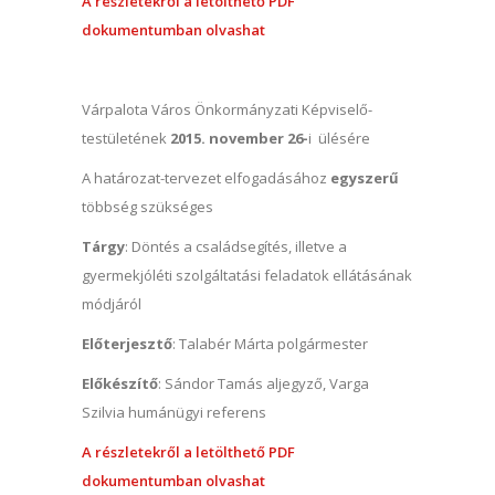
A részletekről a letölthető PDF
dokumentumban olvashat
Várpalota Város Önkormányzati Képviselő-
testületének
2015. november 26-
i ülésére
A határozat-tervezet elfogadásához
egyszerű
többség szükséges
Tárgy
: Döntés a családsegítés, illetve a
gyermekjóléti szolgáltatási feladatok ellátásának
módjáról
Előterjesztő
: Talabér Márta polgármester
Előkészítő
: Sándor Tamás aljegyző, Varga
Szilvia humánügyi referens
A részletekről a letölthető PDF
dokumentumban olvashat