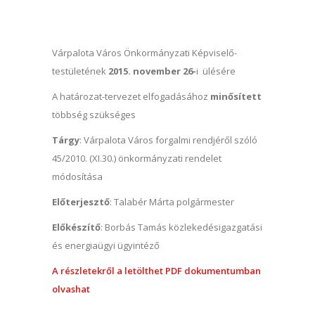
Várpalota Város Önkormányzati Képviselő-
testületének
2015. november 26-
i ülésére
A határozat-tervezet elfogadásához
minősített
többség szükséges
Tárgy
: Várpalota Város forgalmi rendjéről szóló
45/2010. (XI.30.) önkormányzati rendelet
módosítása
Előterjesztő
: Talabér Márta polgármester
Előkészítő
: Borbás Tamás közlekedésigazgatási
és energiaügyi ügyintéző
A részletekről a letölthet PDF dokumentumban
olvashat