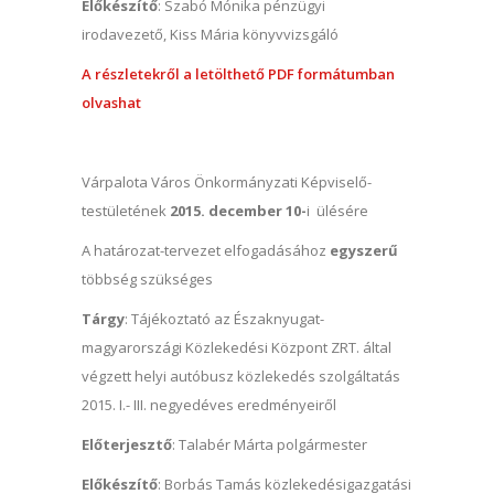
Előkészítő
: Szabó Mónika pénzügyi
irodavezető, Kiss Mária könyvvizsgáló
A részletekről a letölthető PDF formátumban
olvashat
Várpalota Város Önkormányzati Képviselő-
testületének
2015. december 10-
i ülésére
A határozat-tervezet elfogadásához
egyszerű
többség szükséges
Tárgy
: Tájékoztató az Északnyugat-
magyarországi Közlekedési Központ ZRT. által
végzett helyi autóbusz közlekedés szolgáltatás
2015. I.- III. negyedéves eredményeiről
Előterjesztő
: Talabér Márta polgármester
Előkészítő
: Borbás Tamás közlekedésigazgatási