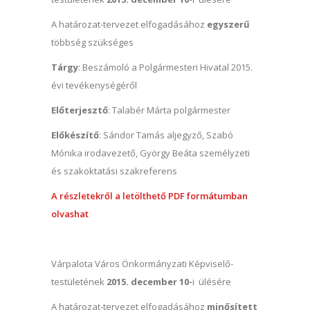
A határozat-tervezet elfogadásához
egyszerű
többség szükséges
Tárgy
: Beszámoló a Polgármesteri Hivatal 2015.
évi tevékenységéről
Előterjesztő
: Talabér Márta polgármester
Előkészítő
: Sándor Tamás aljegyző, Szabó
Mónika irodavezető, György Beáta személyzeti
és szakoktatási szakreferens
A részletekről a letölthető PDF formátumban
olvashat
Várpalota Város Önkormányzati Képviselő-
testületének
2015. december 10-
i ülésére
A határozat-tervezet elfogadásához
minősített