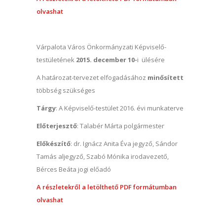
olvashat
Várpalota Város Önkormányzati Képviselő-
testületének
2015. december 10-
i ülésére
A határozat-tervezet elfogadásához
minősített
többség szükséges
Tárgy
: A Képviselő-testület 2016. évi munkaterve
Előterjesztő
: Talabér Márta polgármester
Előkészítő
: dr. Ignácz Anita Éva jegyző, Sándor
Tamás aljegyző, Szabó Mónika irodavezető,
Bérces Beáta jogi előadó
A részletekről a letölthető PDF formátumban
olvashat