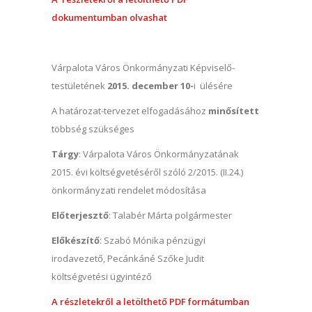
dokumentumban olvashat
Várpalota Város Önkormányzati Képviselő-
testületének
2015. december 10-
i ülésére
A határozat-tervezet elfogadásához
minősített
többség szükséges
Tárgy
: Várpalota Város Önkormányzatának
2015. évi költségvetéséről szóló 2/2015. (II.24.)
önkormányzati rendelet módosítása
Előterjesztő
: Talabér Márta polgármester
Előkészítő
: Szabó Mónika pénzügyi
irodavezető, Pecánkáné Szőke Judit
költségvetési ügyintéző
A részletekről a letölthető PDF formátumban