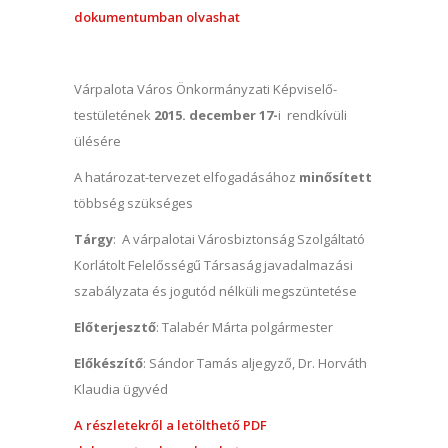
dokumentumban olvashat
Várpalota Város Önkormányzati Képviselő-
testületének
2015. december 17-
i rendkívüli
ülésére
A határozat-tervezet elfogadásához
minősített
többség szükséges
Tárgy
: A várpalotai Városbiztonság Szolgáltató
Korlátolt Felelősségű Társaság javadalmazási
szabályzata és jogutód nélküli megszüntetése
Előterjesztő
: Talabér Márta polgármester
Előkészítő
: Sándor Tamás aljegyző, Dr. Horváth
Klaudia ügyvéd
A részletekről a letölthető PDF