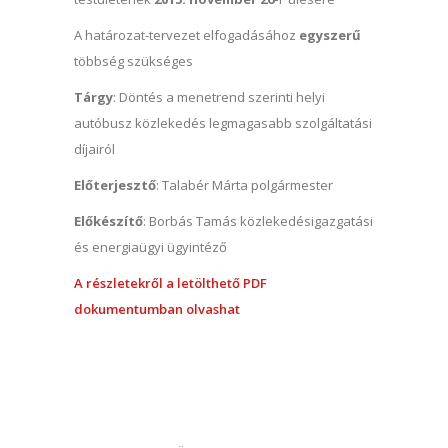
A határozat-tervezet elfogadásához
egyszerű
többség szükséges
Tárgy
: Döntés a menetrend szerinti helyi
autóbusz közlekedés legmagasabb szolgáltatási
díjairól
Előterjesztő
: Talabér Márta polgármester
Előkészítő
: Borbás Tamás közlekedésigazgatási
és energiaügyi ügyintéző
A részletekről a letölthető PDF
dokumentumban olvashat