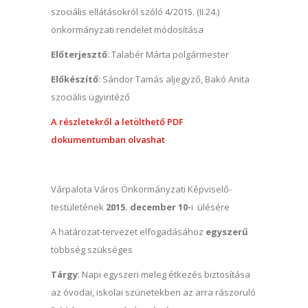
szociális ellátásokról szóló 4/2015. (II.24.)
önkormányzati rendelet módosítása
Előterjesztő
: Talabér Márta polgármester
Előkészítő
: Sándor Tamás aljegyző, Bakó Anita
szociális ügyintéző
A részletekről a letölthető PDF
dokumentumban olvashat
Várpalota Város Önkormányzati Képviselő-
testületének
2015. december 10-
i ülésére
A határozat-tervezet elfogadásához
egyszerű
többség szükséges
Tárgy
: Napi egyszeri meleg étkezés biztosítása
az óvodai, iskolai szünetekben az arra rászoruló