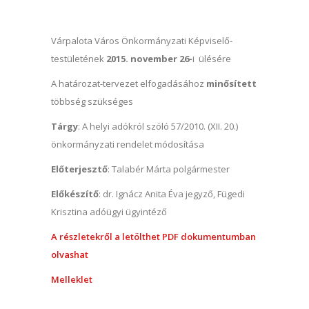
Várpalota Város Önkormányzati Képviselő-
testületének
2015. november 26-
i ülésére
A határozat-tervezet elfogadásához
minősített
többség szükséges
Tárgy
: A helyi adókról szóló 57/2010. (XII. 20.)
önkormányzati rendelet módosítása
Előterjesztő
: Talabér Márta polgármester
Előkészítő
: dr. Ignácz Anita Éva jegyző, Fügedi
Krisztina adóügyi ügyintéző
A részletekről a letölthet PDF dokumentumban
olvashat
Melleklet