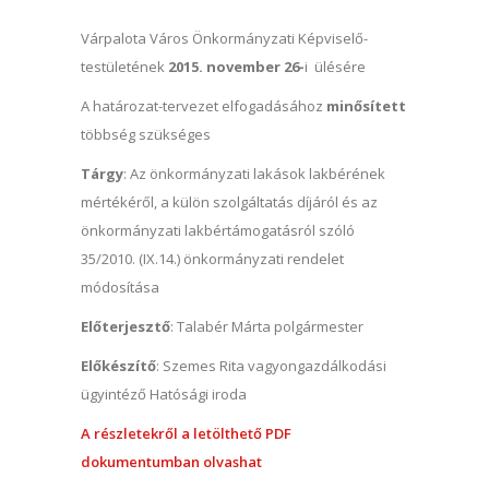
Várpalota Város Önkormányzati Képviselő-
testületének
2015. november 26-
i ülésére
A határozat-tervezet elfogadásához
minősített
többség szükséges
Tárgy
: Az önkormányzati lakások lakbérének
mértékéről, a külön szolgáltatás díjáról és az
önkormányzati lakbértámogatásról szóló
35/2010. (IX.14.) önkormányzati rendelet
módosítása
Előterjesztő
: Talabér Márta polgármester
Előkészítő
: Szemes Rita vagyongazdálkodási
ügyintéző Hatósági iroda
A részletekről a letölthető PDF
dokumentumban olvashat