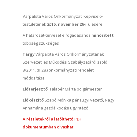
Várpalota Város Önkormányzati Képviselő-
testületének
2015. november 26-
i ülésére
A határozat-tervezet elfogadásához
minősített
többség szükséges
Tárgy
:Várpalota Város Önkormányzatának
Szervezeti és Működési Szabályzatáról szóló
8/2011. (II. 28.) önkormányzati rendelet
módosítása
Előterjesztő
: Talabér Márta polgármester
Előkészítő
:Szabó Mónika pénzügyi vezető, Nagy
Annamária gazdálkodási ügyintéző
A részletekről a letölthető PDF
dokumentumban olvashat