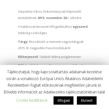
Várpalota Város Önkormányzati Képviselő-
testületének
2015. november 26-
i ülésére
A határozat-tervezet elfogadásához
egyszerű
többség szükséges
Tárgy
: Beszámoló a nemzeti vagyontárgyak
2015. III. negyedévi hasznosításáról
Előterjesztő
: Talabér Márta polgármester
Előkészítő
: Szemes Rita vagyongazdálkodási
Tájékoztatjuk, hogy kapcsolattartási adatainak kezelése
ügyintéző Hatósági iroda
során a vonatkozó Európai Uniós Általános Adatvédelmi
A részletekről a letölthető PDF
Rendeletben foglalt előírásoknak megfelelően járunk el.
dokumentumban olvashat
Bővebb információt az Adatkezelési tájékoztatóinkban talál.
Cookie beállítások
Elfogad
Elutasít
Várpalota Város Önkormányzati Képviselő-