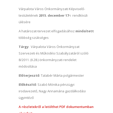
Várpalota Város Önkormányzati Képviselő-
testületének
2015. december 17-
i rendkívüli
ülésére
A határozat-tervezet elfogadásához
minősített
többség szükséges
Tárgy
: Várpalota Város Önkormányzat
Szervezeti és Működési Szabályzatáról szóló
8/2011. (II.28.) önkormányzati rendelet
módosítása
Előterjesztő
: Talabér Márta polgármester
Előkészítő
: Szabó Mónika pénzügyi
irodavezető, Nagy Annamária gazdálkodási
ügyintéző
A részletekről a letölthet PDF dokumentumban