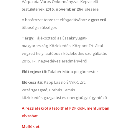
Várpalota Város Önkormányzati Képviselő-
testületének
2015. november 26-
i ülésére
A határozat-tervezet elfogadásához
egyszerű
többség szükséges
Tárgy
: Tájékoztató az Északnyugat-
magyarországi Közlekedési Központ Zrt. által
végzett helyi autóbusz közlekedés szolgáltatás
2015. I.-II. negyedéves eredményéről
Előterjesztő
: Talabér Márta polgármester
Előkészítő
: Papp László ÉNYKK. Zrt.
vezérigazgató, Borbás Tamás
közlekedésigazgatási és energiaügyi ügyintéző
A részletekről a letölthet PDF dokumentumban
olvashat
Melléklet