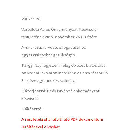
2015.11.26.
Várpalota Város Önkormányzati Képviselő-
testületének
2015. november 26-
i ülésére
A határozat-tervezet elfogadásához
egyszerű
többség szükséges
Tárgy
: Napi egyszeri meleg étkezés biztosítása
az óvodai, iskolai szünetekben az arra rászoruló
3-14 éves gyermekek számára.
Előterjesztő
: Deák Istvánné önkormányzati
képviselő
Előkészítő
:
A részletekről a letölthető PDF dokumentum
letöltésével olvashat