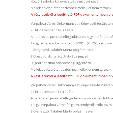
Kotzó Szabolcs környezetvédelmi ügyintéző
Melléklet: Az előterjesztéshez melléklet nem tartozik
A részletekről a letölthető PDF dokumentumban olv
Várpalota Város Önkormányzati Képviselő-testületé
2014. december 11-i ülésére
A határozati javaslat elfogadásához egyszerű többs
Tárgy: A helyi adókról szóló 57/2010. (XII.20.) önkormá
Előterjesztő: Talabér Márta polgármester
Előkészítő: dr. Ignácz Anita Éva jegyző
Fügedi Krisztina adóhatósági ügyintéző
Melléklet: Az előterjesztéshez melléklet nem tartozik
A részletekről a letölthető PDF dokumentumban olv
Várpalota Város Önkormányzati Képviselő-testületé
2014. december 11-i ülésére
A határozati javaslat elfogadásához minősített több
Tárgy: Várpalota város forgalmi rendjéről szóló 45/20
Előterjesztő: Talabér Márta polgármester