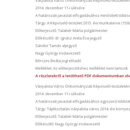
Várpalota Város Önkormányzati Képviselő-testületé
2014. december 11-i ülésére
A határozati javaslat elfogadásához minősített több
Tárgy: A Képviselő-testület 2015. évi munkaterve (159)
Előterjesztő: Talabér Márta polgármester
Előkészítő: dr. Ignácz Anita Éva jegyző
Sándor Tamás aljegyző
Nagy György irodavezető
Bérczes Beáta jogi előadó
Melléklet: Az előterjesztéshez melléklet nem tartozik
A részletekről a letölthető PDF dokumentumban olv
Várpalota Város Önkormányzati Képviselő-testületé
2014. december 11-i ülésére
A határozati javaslat elfogadásához egyszerű többs
Tárgy: Tájékoztatás Várpalota város 2014. évi környeze
Előterjesztő: Talabér Márta polgármester
Előkészítő: Nagy György irodavezető