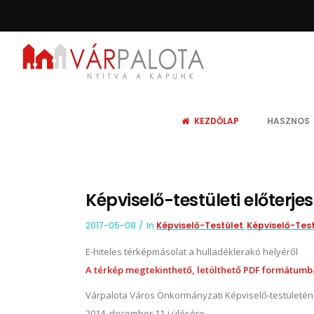
KEZDŐLAP
HASZNOS
Képviselő-testületi előterje
2017-05-08
In
Képviselő-Testület
,
Képviselő-Test
E-hiteles térképmásolat a hulladéklerakó helyéről
A térkép megtekinthető, letölthető PDF formátum
Várpalota Város Önkormányzati Képviselő-testületé
2014. december 11-i ülésére