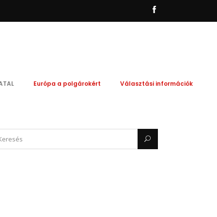
ATAL
Európa a polgárokért
Választási információk