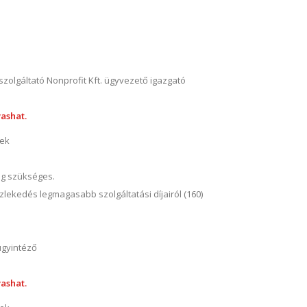
olgáltató Nonprofit Kft. ügyvezető igazgató
ashat.
nek
ég szükséges.
zlekedés legmagasabb szolgáltatási díjairól (160)
ügyintéző
ashat.