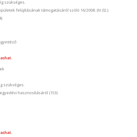
ség szükséges.
pületek felújításának támogatásáról szóló 16/2008. (IV.02.)
4)
ügyintéző
ashat.
nek
ég szükséges.
negyedévi hasznosításáról (153)
ashat.