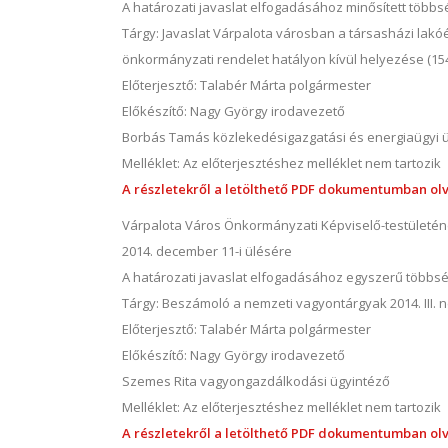
A határozati javaslat elfogadásához minősített több
Tárgy: Javaslat Várpalota városban a társasházi lakóé
önkormányzati rendelet hatályon kívül helyezése (15
Előterjesztő: Talabér Márta polgármester
Előkészítő: Nagy György irodavezető
Borbás Tamás közlekedésigazgatási és energiaügyi 
Melléklet: Az előterjesztéshez melléklet nem tartozik
A részletekről a letölthető PDF dokumentumban olv
Várpalota Város Önkormányzati Képviselő-testületé
2014. december 11-i ülésére
A határozati javaslat elfogadásához egyszerű többs
Tárgy: Beszámoló a nemzeti vagyontárgyak 2014. III. 
Előterjesztő: Talabér Márta polgármester
Előkészítő: Nagy György irodavezető
Szemes Rita vagyongazdálkodási ügyintéző
Melléklet: Az előterjesztéshez melléklet nem tartozik
A részletekről a letölthető PDF dokumentumban olv