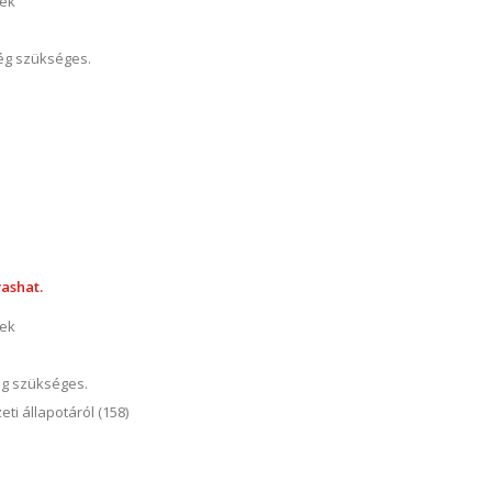
nek
ség szükséges.
ashat.
nek
ég szükséges.
ti állapotáról (158)