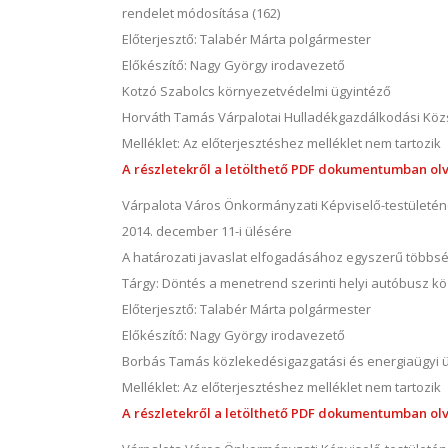
rendelet módosítása (162)
Előterjesztő: Talabér Márta polgármester
Előkészítő: Nagy György irodavezető
Kotzó Szabolcs környezetvédelmi ügyintéző
Horváth Tamás Várpalotai Hulladékgazdálkodási Közsz
Melléklet: Az előterjesztéshez melléklet nem tartozik
A részletekről a letölthető PDF dokumentumban olv
Várpalota Város Önkormányzati Képviselő-testületé
2014. december 11-i ülésére
A határozati javaslat elfogadásához egyszerű többs
Tárgy: Döntés a menetrend szerinti helyi autóbusz kö
Előterjesztő: Talabér Márta polgármester
Előkészítő: Nagy György irodavezető
Borbás Tamás közlekedésigazgatási és energiaügyi 
Melléklet: Az előterjesztéshez melléklet nem tartozik
A részletekről a letölthető PDF dokumentumban olv