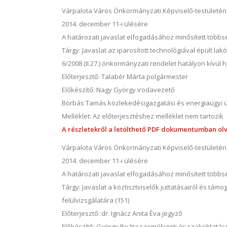
Várpalota Város Önkormányzati Képviselő-testületé
2014. december 11-i ülésére
A határozati javaslat elfogadásához minősített több
Tárgy: Javaslat az iparosított technológiával épült l
6/2008 (II.27.) önkormányzati rendelet hatályon kívül 
Előterjesztő: Talabér Márta polgármester
Előkészítő: Nagy György irodavezető
Borbás Tamás közlekedésigazgatási és energiaügyi 
Melléklet: Az előterjesztéshez melléklet nem tartozik
A részletekről a letölthető PDF dokumentumban olv
Várpalota Város Önkormányzati Képviselő-testületé
2014. december 11-i ülésére
A határozati javaslat elfogadásához minősített több
Tárgy: Javaslat a köztisztviselők juttatásairól és támo
felülvizsgálatára (151)
Előterjesztő: dr. Ignácz Anita Éva jegyző
Előkészítő: György Beáta személyzeti és szakoktatás