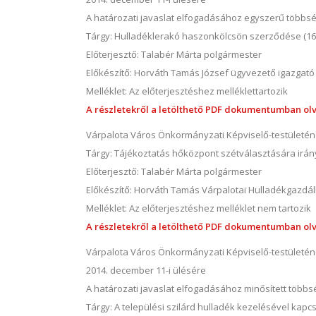
A határozati javaslat elfogadásához egyszerű többs
Tárgy: Hulladéklerakó haszonkölcsön szerződése (16
Előterjesztő: Talabér Márta polgármester
Előkészítő: Horváth Tamás József ügyvezető igazgató
Melléklet: Az előterjesztéshez melléklettartozik
A részletekről a letölthető PDF dokumentumban olv
Várpalota Város Önkormányzati Képviselő-testületé
Tárgy: Tájékoztatás hőközpont szétválasztására irány
Előterjesztő: Talabér Márta polgármester
Előkészítő: Horváth Tamás Várpalotai Hulladékgazdál
Melléklet: Az előterjesztéshez melléklet nem tartozik
A részletekről a letölthető PDF dokumentumban olv
Várpalota Város Önkormányzati Képviselő-testületé
2014. december 11-i ülésére
A határozati javaslat elfogadásához minősített több
Tárgy: A települési szilárd hulladék kezelésével kapcs