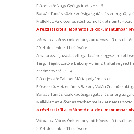
Előkészítő: Nagy György irodavezető
Borbás Tamás közlekedésigazgatási és energiaügyi 
Melléklet: Az előterjesztéshez melléklet nem tartozik
A részletekről a letölthető PDF dokumentumban olv
Várpalota Város Önkormányzati Képviselő-testületé
2014. december 11-i ülésére
A határozati javaslat elfogadásához egyszerű többs
Tárgy: Tájékoztató a Bakony Volán Zrt. által végzett h
eredményéről (155)
Előterjesztő: Talabér Márta polgármester
Előkészítő: Heizer János Bakony Volán Zrt. műszaki i
Borbás Tamás közlekedésigazgatási és energiaügyi 
Melléklet: Az előterjesztéshez melléklet nem tartozik
A részletekről a letölthető PDF dokumentumban olv
Várpalota Város Önkormányzati Képviselő-testületé
2014. december 11-i ülésére