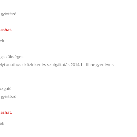
ügyintéző
ashat.
nek
ég szükséges.
elyi autóbusz közlekedés szolgáltatás 2014. I – III. negyedéves
gazgató
ügyintéző
ashat.
nek