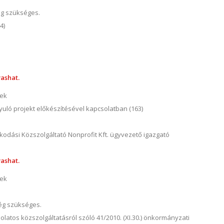
ég szükséges.
4)
ashat.
nek
uló projekt előkészítésével kapcsolatban (163)
kodási Közszolgáltató Nonprofit Kft. ügyvezető igazgató
ashat.
nek
ség szükséges.
olatos közszolgáltatásról szóló 41/2010. (XI.30.) önkormányzati