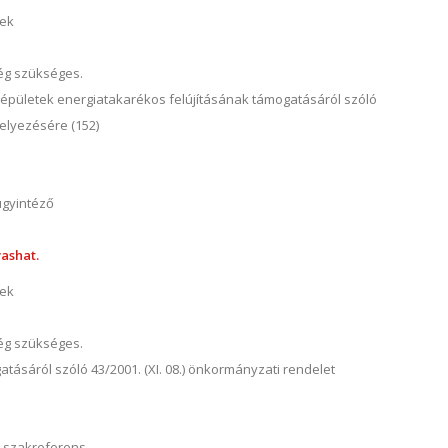
nek
ség szükséges.
akóépületek energiatakarékos felújításának támogatásáról szóló
helyezésére (152)
ügyintéző
ashat.
nek
ség szükséges.
gatásáról szóló 43/2001. (XI. 08.) önkormányzati rendelet
i szakreferens