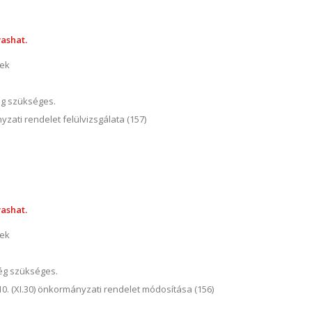
ashat.
nek
ég szükséges.
nyzati rendelet felülvizsgálata (157)
ashat.
nek
ség szükséges.
10. (XI.30) önkormányzati rendelet módosítása (156)