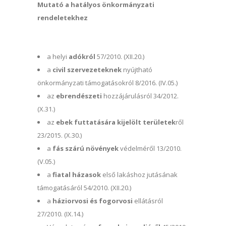
Mutató a hatályos önkormányzati
rendeletekhez
a helyi
adókról
57/2010. (XII.20.)
a
civil szervezeteknek
nyújtható
önkormányzati támogatásokról 8/2016. (IV.05.)
az
ebrendészeti
hozzájárulásról 34/2012.
(X.31.)
az
ebek futtatására kijelölt területek
ről
23/2015. (X.30.)
a
fás szárú növények
védelméről 13/2010.
(V.05.)
a
fiatal házasok
első lakáshoz jutásának
támogatásáról 54/2010. (XII.20.)
a
háziorvosi és fogorvosi
ellátásról
27/2010. (IX.14.)