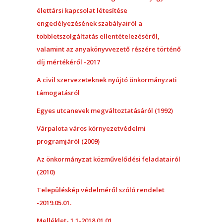
élettársi kapcsolat létesítése
engedélyezésének szabályairól a
többletszolgáltatás ellentételezéséről,
valamint az anyakönyvvezető részére történő
díj mértékéről -2017
A civil szervezeteknek nyújtó önkormányzati
támogatásról
Egyes utcanevek megváltoztatásáról (1992)
Várpalota város környezetvédelmi
programjáról (2009)
Az önkormányzat közművelődési feladatairól
(2010)
Településkép védelméről szóló rendelet
-2019.05.01.
Melléklet- 1.1-2018.01.01.