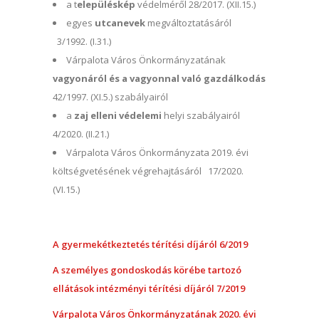
a t
elepüléskép
védelméről 28/2017. (XII.15.)
egyes
utcanevek
megváltoztatásáról
3/1992. (I.31.)
Várpalota Város Önkormányzatának
vagyonáról és a vagyonnal való gazdálkodás
42/1997. (XI.5.) szabályairól
a
zaj elleni védelemi
helyi szabályairól
4/2020. (II.21.)
Várpalota Város Önkormányzata 2019. évi
költségvetésének végrehajtásáról 17/2020.
(VI.15.)
A gyermekétkeztetés térítési díjáról 6/2019
A személyes gondoskodás körébe tartozó
ellátások intézményi térítési díjáról 7/2019
Várpalota Város Önkormányzatának 2020. évi