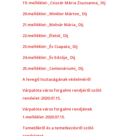
19. melléklet-_Csiszár Mária Zsuzsanna_ Díj
20.melléklet-_Winkler Márton_ Díj
21.melléklet-_Molnár Mária_ Díj
22.melléklet-_Életút_ Díj
23.melléklet-_Év Csapata_ Díj
24.melléklet-_Év Edzője_ Díj
25.melléklet-_Centenáriumi_ Díj
A levegő tisztaságának védelméről
Várpalota város forgalmi rendjéről szóló
rendelet-2020.07.15.
Várpalota város forgalmi rendjének
1.melléklet-2020.07.15.
Temetőkről és a temetkezésről szóló
rendeletet