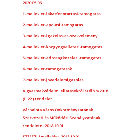
2020.05.06.
1-melleklet-lakasfenntartasi-tamogatas
2-melleklet-apolasi-tamogatas
3-melleklet-igazolas-es-szakvelemeny
4-melleklet-kozgyogyellatasi-tamogatas
5-melleklet-adossagkezelesi-tamogatas
6-melleklet-tamogatasok
7-melleklet-jovedelemigazolas
A gyermekvédelmi ellátásokról szóló 9/2018.
(II.22.) rendelet
Várpalota Város Önkormányzatának
Szervezeti és Működési Szabályzatának
rendelete -2018.10.01.
SZMSZ_1melleklet_2018.10.01.