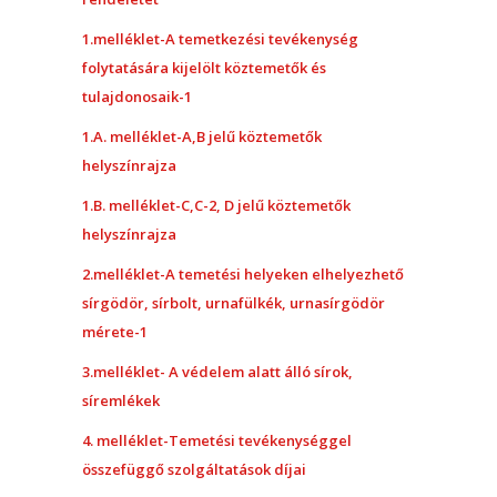
1.melléklet-A temetkezési tevékenység
folytatására kijelölt köztemetők és
tulajdonosaik-1
1.A. melléklet-A,B jelű köztemetők
helyszínrajza
1.B. melléklet-C,C-2, D jelű köztemetők
helyszínrajza
2.melléklet-A temetési helyeken elhelyezhető
sírgödör, sírbolt, urnafülkék, urnasírgödör
mérete-1
3.melléklet- A védelem alatt álló sírok,
síremlékek
4. melléklet-Temetési tevékenységgel
összefüggő szolgáltatások díjai