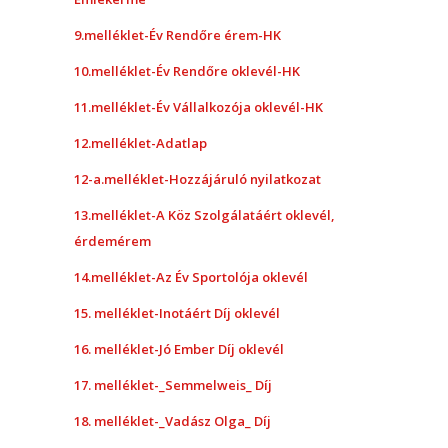
9.melléklet-Év Rendőre érem-HK
10.melléklet-Év Rendőre oklevél-HK
11.melléklet-Év Vállalkozója oklevél-HK
12.melléklet-Adatlap
12-a.melléklet-Hozzájáruló nyilatkozat
13.melléklet-A Köz Szolgálatáért oklevél,
érdemérem
14.melléklet-Az Év Sportolója oklevél
15. melléklet-Inotáért Díj oklevél
16. melléklet-Jó Ember Díj oklevél
17. melléklet-_Semmelweis_ Díj
18. melléklet-_Vadász Olga_ Díj