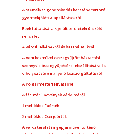
A személyes gondoskodás keretébe tartozó
gyermekjóléti alapellátásokról
Ebek futtatására kijelölt területekről szóló
rendelet
A városi jelképekről és használatukról
A nem közművel összegyűjtött háztartási
szennyvíz összegyűjtésére, elszállítására és
elhelyezésére irányuló közszolgáltatásról
A Polgármesteri Hivatalról
A fás szárú növények védelméről
1.melléklet-Faérték
2.melléklet-Cserjeérték
A város területén gépjárművel történő