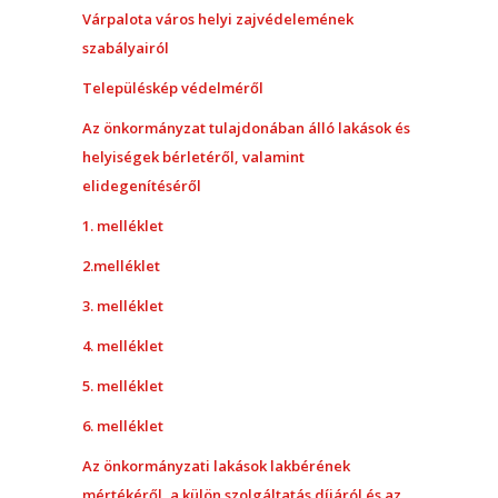
Várpalota város helyi zajvédelemének
szabályairól
Településkép védelméről
Az önkormányzat tulajdonában álló l
akások és
helyiségek bérletéről, valamint
elidegenítéséről
1. melléklet
2.melléklet
3. melléklet
4. melléklet
5. melléklet
6. melléklet
Az önkormányzati lakások lakbérének
mértékéről, a külön szolgáltatás díjáról és az