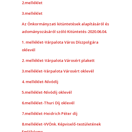
2.melléklet
3.melléklet
Az Önkormányzati kitüntetések alapításáról és
adományozásáról szóló Kitüntetés-2020.06.04.
1. melléklet-Várpalota Város Díszpolgára
oklevél
2. melléklet-Várpalota Városért plakett
3.melléklet-Várpalota Városért oklevél
4. melléklet-Nívódíj
5.melléklet-Nívódíj oklevél
6.melléklet-Thuri Díj oklevél
7.melléklet-Heidrich Péter díj
8.melléklet-VVÖnk. Képviselő-testületének
Emlékérme