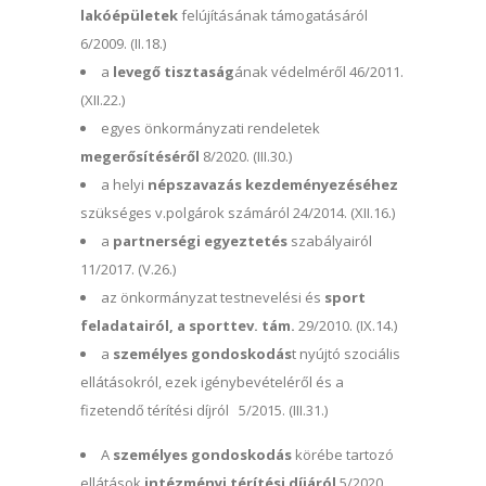
lakóépületek
felújításának támogatásáról
6/2009. (II.18.)
a
levegő tisztaság
ának védelméről 46/2011.
(XII.22.)
egyes önkormányzati rendeletek
megerősítéséről
8/2020. (III.30.)
a helyi
népszavazás kezdeményezéséhez
szükséges v.polgárok számáról 24/2014. (XII.16.)
a
partnerségi egyeztetés
szabályairól
11/2017. (V.26.)
az önkormányzat testnevelési és
sport
feladatairól, a sporttev. tám.
29/2010. (IX.14.)
a
személyes gondoskodás
t nyújtó szociális
ellátásokról, ezek igénybevételéről és a
fizetendő térítési díjról 5/2015. (III.31.)
A
személyes gondoskodás
körébe tartozó
ellátások
intézményi
térítési díjáról
5/2020.