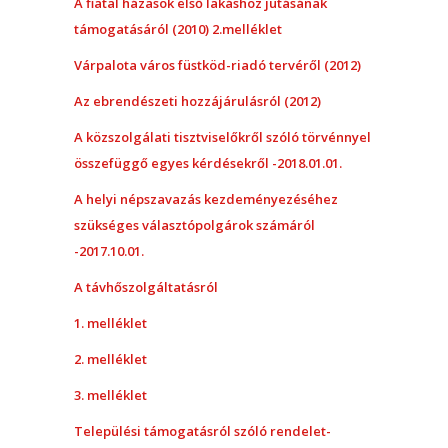
A fiatal házasok első lakáshoz jutásának
támogatásáról (2010) 2.melléklet
Várpalota város füstköd-riadó tervéről (2012)
Az ebrendészeti hozzájárulásról (2012)
A közszolgálati tisztviselőkről szóló törvénnyel
összefüggő egyes kérdésekről -2018.01.01.
A helyi népszavazás kezdeményezéséhez
szükséges választópolgárok számáról
-2017.10.01.
A távhőszolgáltatásról
1. melléklet
2. melléklet
3. melléklet
Települési támogatásról szóló rendelet-