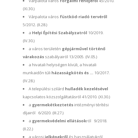
Várpalota város
forgalmi rendjéről
45/2010.
(XI.30.)
Várpalota város
füstköd-riadó tervéről
5/2012. (II.28.)
a
Helyi Építési Szabályzatról
10/2019.
(IV.30.)
a város területén
gépjárművel történő
várakozás
szabályairól 13/2005. (IV.05.)
a hivatali helyiségen kívüli, a hivatali
munkaidőn túli
házasságkötés és …
10/2017.
(IV.28.)
A települési szilárd
hulladék kezelésével
kapcsolatos közszolgáltatásról 41/2010. (XI.30.)
a
gyermekétkeztetés
intézményi térítési
díjairól 6/2020. (III.27.)
a
gyermekvédelmi ellátások
ról 9/2018.
(II.22.)
a városi
jelképekről
és használatukról