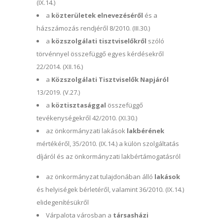
(IX.14.)
a
közterületek elnevezéséről
és a
házszámozás rendjéről 8/2010. (III.30.)
a
közszolgálati tisztviselőkről
szóló
törvénnyel összefüggő egyes kérdésekről
22/2014. (XII.16.)
a
Közszolgálati Tisztviselők Napjáról
13/2019. (V.27.)
a
köztisztasággal
összefüggő
tevékenységekről 42/2010. (XI.30.)
az önkormányzati lakások
lakbérének
mértékéről, 35/2010. (IX.14.) a külön szolgáltatás
díjáról és az önkormányzati lakbértámogatásról
az önkormányzat tulajdonában álló
lakások
és helyiségek bérletéről, valamint 36/2010. (IX.14.)
elidegenítésükről
Várpalota városban a
társasházi