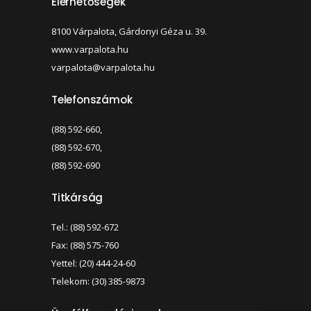
Elérhetőségek
8100 Várpalota, Gárdonyi Géza u. 39.
www.varpalota.hu
varpalota@varpalota.hu
Telefonszámok
(88) 592-660,
(88) 592-670,
(88) 592-690
Titkárság
Tel.: (88) 592-672
Fax: (88) 575-760
Yettel: (20) 444-24-60
Telekom: (30) 385-9873