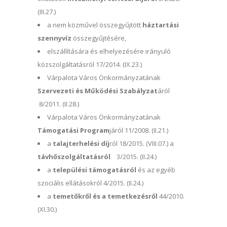
(III.27.)
a nem közművel összegyűjtött
háztartási
szennyvíz
összegyűjtésére,
elszállítására és elhelyezésére irányuló
közszolgáltatásról 17/2014. (IX.23.)
Várpalota Város Önkormányzatának
Szervezeti és Működési Szabályzat
áról
8/2011. (II.28.)
Várpalota Város Önkormányzatának
Támogatási Program
járól 11/2008. (II.21.)
a
talajterhelési díj
ról 18/2015. (VIII.07.) a
távhőszolgáltatásról
3/2015. (II.24.)
a
települési támogatásról
és az egyéb
szociális ellátásokról 4/2015. (II.24.)
a
temetőkről és a temetkezésről
44/2010.
(XI.30.)