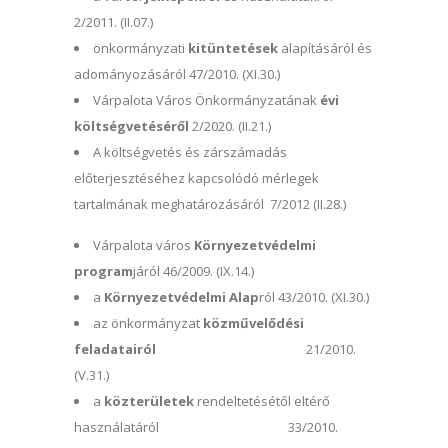
2/2011. (II.07.)
önkormányzati
kitüntetések
alapításáról és
adományozásáról 47/2010. (XI.30.)
Várpalota Város Önkormányzatának
évi
költségvetéséről
2/2020. (II.21.)
A költségvetés és zárszámadás
előterjesztéséhez kapcsolódó mérlegek
tartalmának meghatározásáról 7/2012 (II.28.)
Várpalota város
Környezetvédelmi
program
járól 46/2009. (IX.14.)
a
Környezetvédelmi Alap
ról 43/2010. (XI.30.)
az önkormányzat
közművelődési
feladatairól
21/2010.
(V.31.)
a
közterületek
rendeltetésétől eltérő
használatáról 33/2010.