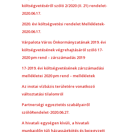
költségvetéséről szóló 2/2020 (II. 21) rendelet-
2020.06.17.
2020. évi költségvetési rendelet Mellékletek-
2020.06.17.
Várpalota Város Önkormányzatának 2019. évi
költségvetésének végrehajtásáról szóló 17-
2020 pm rend – zárszámadás 2019
17-2019. évi költségvetésének zárszámadási
mellékletei 2020 pm rend – mellékletek
Az inotai vízbázis területére vonatkozó
változtatási tilalomról
Partnerségi egyeztetés szabályairől
szólóRendelet-2020.06.27.
A hivatali egységen kívüli, a hivatali
munkaidőn túli házasságkötés és bejegyzett